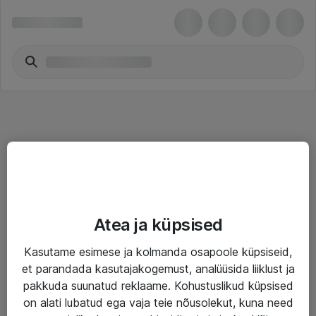
Teenused
Atea ja küpsised
IT taristu
Kasutame esimese ja kolmanda osapoole küpsiseid,
Haldusteenused
et parandada kasutajakogemust, analüüsida liiklust ja
Garantii
pakkuda suunatud reklaame. Kohustuslikud küpsised
on alati lubatud ega vaja teie nõusolekut, kuna need
Turva- ja nõrkvoolulahendused