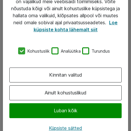
on vajalikud meie veebisaidi toimimiseks. Võite
nõustuda kõigi või ainult kohustuslike küpsistega ja
AS ATEA
hallata oma valikuid, klõpsates allpool või muutes
neid omale sobival ajal privaatsusseadetes.
Loe
+372 659 3591
küpsiste kohta lähemalt siit
eShop@atea.ee
Järvevana tee 7b, 10112 Tallinn
Kohustuslik
Analüütika
Turundus
Atea kontaktid
Kinnitan valitud
Jälgi meid
LinkedIn
Ainult kohustuslikud
Facebook
Luban kõik
Instagram
Twitter
Küpsiste sätted