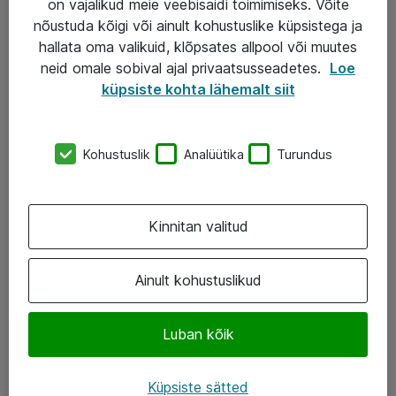
on vajalikud meie veebisaidi toimimiseks. Võite
nõustuda kõigi või ainult kohustuslike küpsistega ja
AS ATEA
hallata oma valikuid, klõpsates allpool või muutes
neid omale sobival ajal privaatsusseadetes.
Loe
+372 659 3591
küpsiste kohta lähemalt siit
eShop@atea.ee
Järvevana tee 7b, 10112 Tallinn
Kohustuslik
Analüütika
Turundus
Atea kontaktid
Kinnitan valitud
Jälgi meid
LinkedIn
Ainult kohustuslikud
Facebook
Luban kõik
Instagram
Twitter
Küpsiste sätted