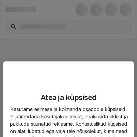
Teenused
Atea ja küpsised
IT taristu
Kasutame esimese ja kolmanda osapoole küpsiseid,
Haldusteenused
et parandada kasutajakogemust, analüüsida liiklust ja
Garantii
pakkuda suunatud reklaame. Kohustuslikud küpsised
on alati lubatud ega vaja teie nõusolekut, kuna need
Turva- ja nõrkvoolulahendused