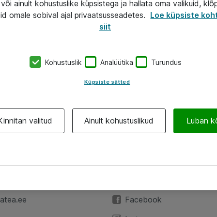
või ainult kohustuslike küpsistega ja hallata oma valikuid, klõ
id omale sobival ajal privaatsusseadetes.
Loe küpsiste koh
siit
Kohustuslik
Analüütika
Turundus
Küpsiste sätted
Kinnitan valitud
Ainult kohustuslikud
Luban k
A
Jälgi meid
59 3591
LinkedIn
atea.ee
Facebook