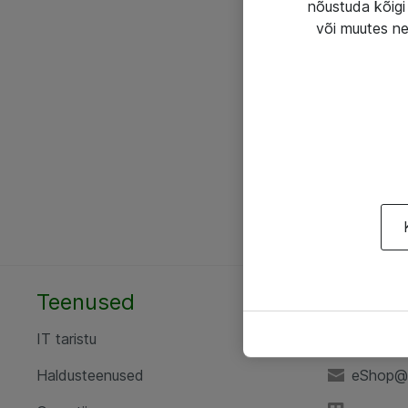
nõustuda kõigi 
või muutes ne
Teenused
AS ATE
IT taristu
+372 6
Haldusteenused
eShop@