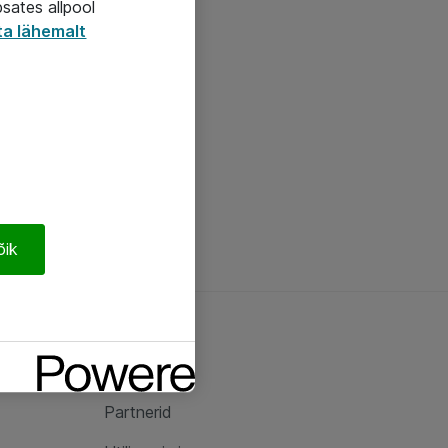
psates allpool
ta lähemalt
õik
Ateast
Ateast
Partnerid