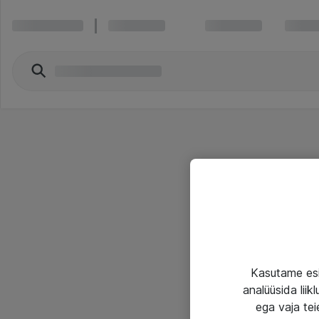
Kasutame esi
analüüsida lii
ega vaja tei