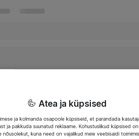
Atea ja küpsised
mese ja kolmanda osapoole küpsiseid, et parandada kasuta
klust ja pakkuda suunatud reklaame. Kohustuslikud küpsised on 
e nõusolekut, kuna need on vajalikud meie veebisaidi toimimi