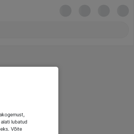
jakogemust,
alati lubatud
seks. Võite