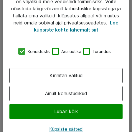
on vajalikud meie veebisaidi toimimiseks. Võite
nõustuda kõigi või ainult kohustuslike küpsistega ja
AS ATEA
hallata oma valikuid, klõpsates allpool või muutes
neid omale sobival ajal privaatsusseadetes.
Loe
+372 659 3591
küpsiste kohta lähemalt siit
eShop@atea.ee
Järvevana tee 7b, 10112 Tallinn
Kohustuslik
Analüütika
Turundus
Atea kontaktid
Kinnitan valitud
Jälgi meid
LinkedIn
Ainult kohustuslikud
Facebook
Luban kõik
Instagram
Twitter
Küpsiste sätted