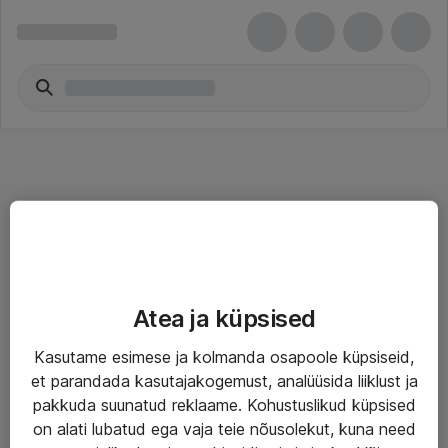
Teenused
Atea ja küpsised
IT taristu
Kasutame esimese ja kolmanda osapoole küpsiseid,
Haldusteenused
et parandada kasutajakogemust, analüüsida liiklust ja
Garantii
pakkuda suunatud reklaame. Kohustuslikud küpsised
on alati lubatud ega vaja teie nõusolekut, kuna need
Turva- ja nõrkvoolulahendused