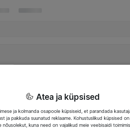
Atea ja küpsised
mese ja kolmanda osapoole küpsiseid, et parandada kasuta
klust ja pakkuda suunatud reklaame. Kohustuslikud küpsised on 
e nõusolekut, kuna need on vajalikud meie veebisaidi toimimi