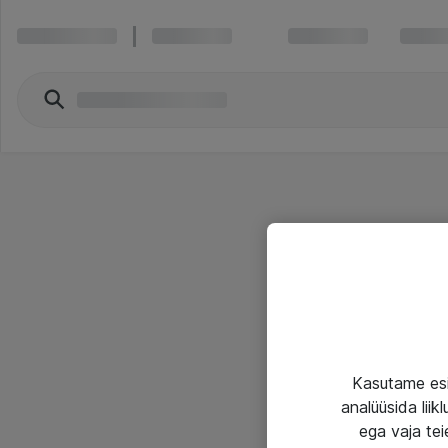
Kasutame esi
analüüsida lii
ega vaja tei