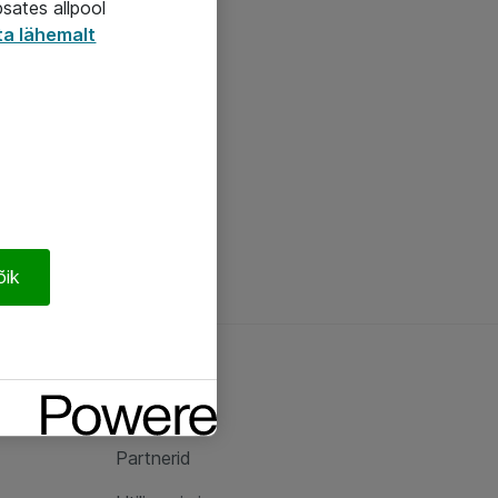
psates allpool
ta lähemalt
õik
Ateast
Ateast
Partnerid