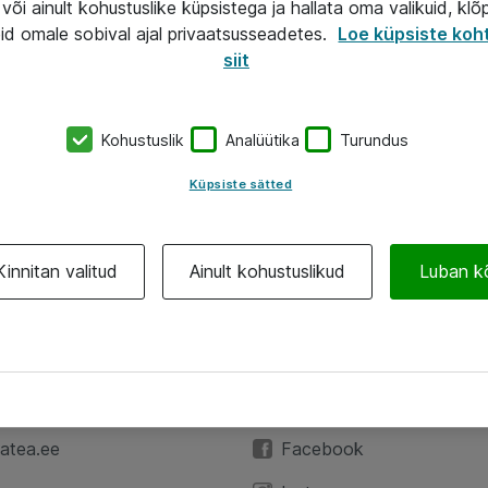
või ainult kohustuslike küpsistega ja hallata oma valikuid, klõ
id omale sobival ajal privaatsusseadetes.
Loe küpsiste koh
siit
Kohustuslik
Analüütika
Turundus
Küpsiste sätted
Kinnitan valitud
Ainult kohustuslikud
Luban k
A
Jälgi meid
59 3591
LinkedIn
atea.ee
Facebook