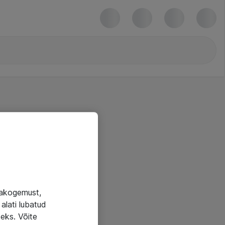
jakogemust,
alati lubatud
seks. Võite