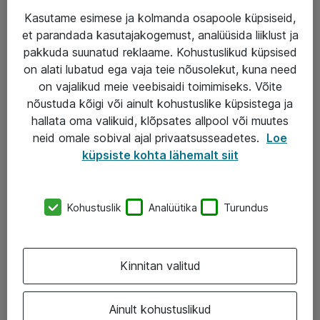
Kasutame esimese ja kolmanda osapoole küpsiseid,
et parandada kasutajakogemust, analüüsida liiklust ja
Teenused
pakkuda suunatud reklaame. Kohustuslikud küpsised
on alati lubatud ega vaja teie nõusolekut, kuna need
IT taristu
on vajalikud meie veebisaidi toimimiseks. Võite
Haldusteenused
nõustuda kõigi või ainult kohustuslike küpsistega ja
hallata oma valikuid, klõpsates allpool või muutes
Garantii
neid omale sobival ajal privaatsusseadetes.
Loe
Turva- ja nõrkvoolulahendused
küpsiste kohta lähemalt siit
AS ATEA
Kohustuslik
Analüütika
Turundus
+372 659 3591
eShop@atea.ee
Kinnitan valitud
Järvevana tee 7b, 10112 Tallinn
Ainult kohustuslikud
Atea kontaktid