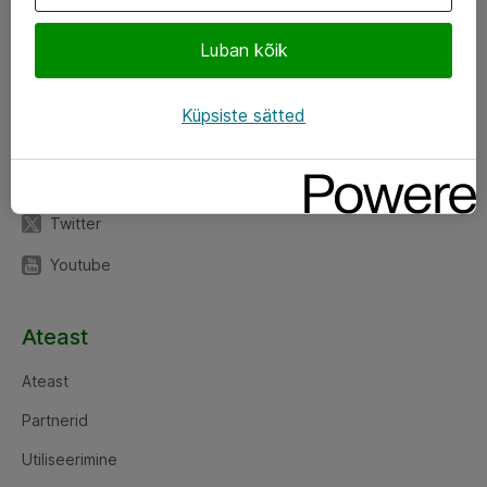
Luban kõik
Jälgi meid
LinkedIn
Küpsiste sätted
Facebook
Instagram
Twitter
Youtube
Ateast
Ateast
Partnerid
Utiliseerimine