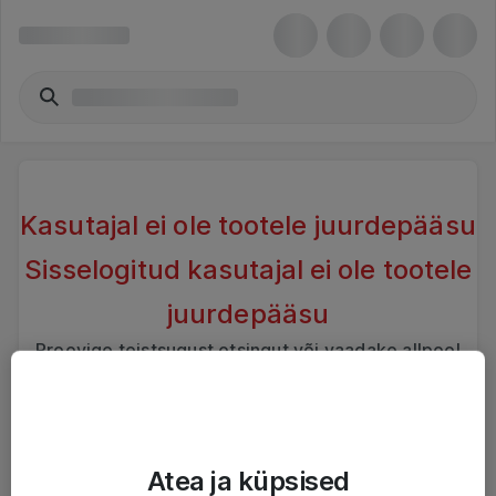
Kasutajal ei ole tootele juurdepääsu
Sisselogitud kasutajal ei ole tootele
juurdepääsu
Proovige teistsugust otsingut või vaadake allpool
sarnaseid tooteid
Atea ja küpsised