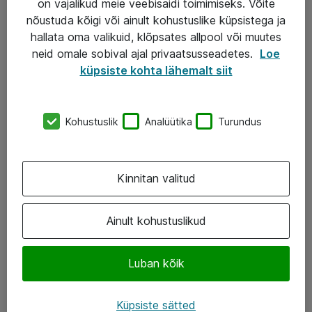
on vajalikud meie veebisaidi toimimiseks. Võite
nõustuda kõigi või ainult kohustuslike küpsistega ja
AS ATEA
hallata oma valikuid, klõpsates allpool või muutes
neid omale sobival ajal privaatsusseadetes.
Loe
+372 659 3591
küpsiste kohta lähemalt siit
eShop@atea.ee
Järvevana tee 7b, 10112 Tallinn
Kohustuslik
Analüütika
Turundus
Atea kontaktid
Kinnitan valitud
Jälgi meid
LinkedIn
Ainult kohustuslikud
Facebook
Luban kõik
Instagram
Twitter
Küpsiste sätted