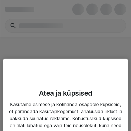
Teenused
Atea ja küpsised
IT taristu
Kasutame esimese ja kolmanda osapoole küpsiseid,
Haldusteenused
et parandada kasutajakogemust, analüüsida liiklust ja
Garantii
pakkuda suunatud reklaame. Kohustuslikud küpsised
on alati lubatud ega vaja teie nõusolekut, kuna need
Turva- ja nõrkvoolulahendused