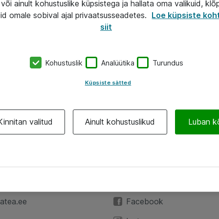
või ainult kohustuslike küpsistega ja hallata oma valikuid, klõ
id omale sobival ajal privaatsusseadetes.
Loe küpsiste koh
siit
Kohustuslik
Analüütika
Turundus
Küpsiste sätted
Kinnitan valitud
Ainult kohustuslikud
Luban k
A
Jälgi meid
59 3591
LinkedIn
atea.ee
Facebook