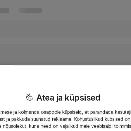
Atea ja küpsised
mese ja kolmanda osapoole küpsiseid, et parandada kasuta
klust ja pakkuda suunatud reklaame. Kohustuslikud küpsised on 
e nõusolekut, kuna need on vajalikud meie veebisaidi toimimi