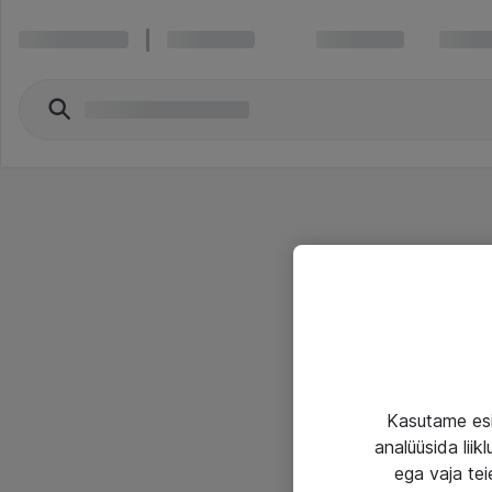
Kasutame esi
analüüsida lii
ega vaja tei