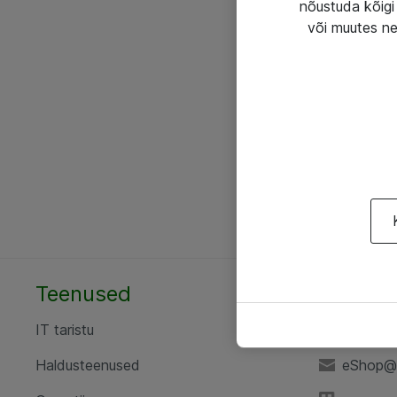
nõustuda kõigi 
või muutes ne
Teenused
AS ATE
IT taristu
+372 6
Haldusteenused
eShop@