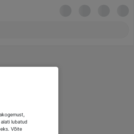
jakogemust,
alati lubatud
seks. Võite