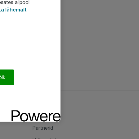
psates allpool
ta lähemalt
õik
Ateast
Ateast
Partnerid