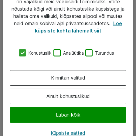
on vajalikud meie veebisaidi toimimiseks. Võite
nõustuda kõigi või ainult kohustuslike küpsistega ja
AS ATEA
hallata oma valikuid, klõpsates allpool või muutes
neid omale sobival ajal privaatsusseadetes.
Loe
+372 659 3591
küpsiste kohta lähemalt siit
eShop@atea.ee
Järvevana tee 7b, 10112 Tallinn
Kohustuslik
Analüütika
Turundus
Atea kontaktid
Kinnitan valitud
Jälgi meid
LinkedIn
Ainult kohustuslikud
Facebook
Luban kõik
Instagram
Twitter
Küpsiste sätted