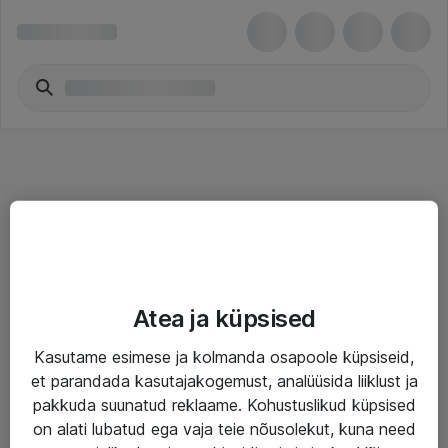
Teenused
Atea ja küpsised
IT taristu
Kasutame esimese ja kolmanda osapoole küpsiseid,
Haldusteenused
et parandada kasutajakogemust, analüüsida liiklust ja
Garantii
pakkuda suunatud reklaame. Kohustuslikud küpsised
on alati lubatud ega vaja teie nõusolekut, kuna need
Turva- ja nõrkvoolulahendused