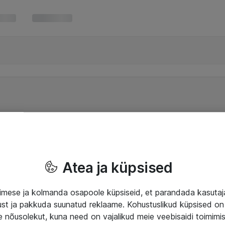
Atea ja küpsised
mese ja kolmanda osapoole küpsiseid, et parandada kasuta
klust ja pakkuda suunatud reklaame. Kohustuslikud küpsised on 
e nõusolekut, kuna need on vajalikud meie veebisaidi toimimi