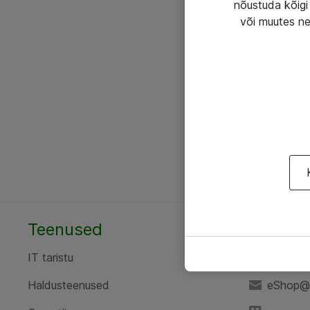
nõustuda kõigi 
või muutes ne
Teenused
AS ATE
IT taristu
+372 6
Haldusteenused
eShop@