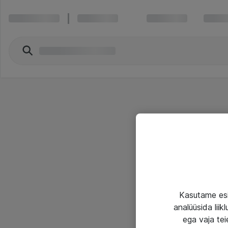
Kasutame esi
analüüsida lii
ega vaja tei