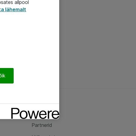
psates allpool
ta lähemalt
õik
Ateast
Ateast
Partnerid