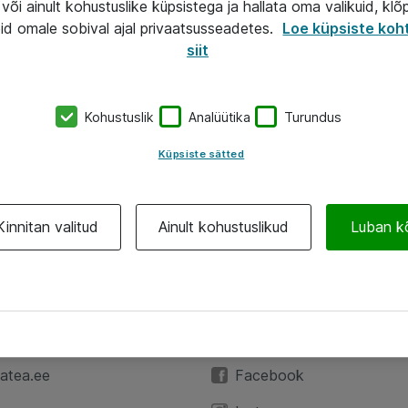
või ainult kohustuslike küpsistega ja hallata oma valikuid, klõ
id omale sobival ajal privaatsusseadetes.
Loe küpsiste koh
siit
Kohustuslik
Analüütika
Turundus
Küpsiste sätted
Kinnitan valitud
Ainult kohustuslikud
Luban k
A
Jälgi meid
59 3591
LinkedIn
atea.ee
Facebook