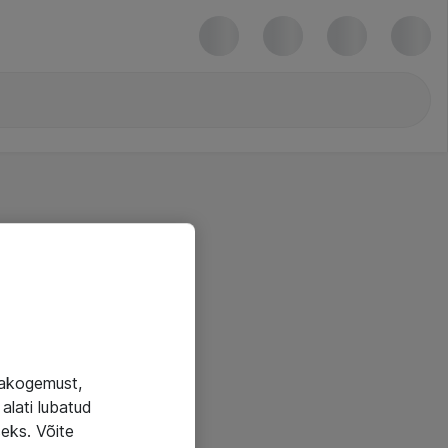
jakogemust,
alati lubatud
seks. Võite