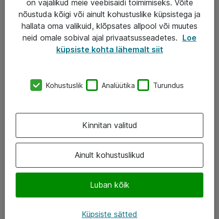
on vajalikud meie veebisaidi toimimiseks. Võite
nõustuda kõigi või ainult kohustuslike küpsistega ja
AS ATEA
hallata oma valikuid, klõpsates allpool või muutes
neid omale sobival ajal privaatsusseadetes.
Loe
+372 659 3591
küpsiste kohta lähemalt siit
eShop@atea.ee
Järvevana tee 7b, 10112 Tallinn
Kohustuslik
Analüütika
Turundus
Atea kontaktid
Kinnitan valitud
Jälgi meid
LinkedIn
Ainult kohustuslikud
Facebook
Luban kõik
Instagram
Twitter
Küpsiste sätted