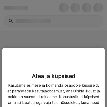
Teenused
Atea ja küpsised
IT taristu
Kasutame esimese ja kolmanda osapoole küpsiseid,
Haldusteenused
et parandada kasutajakogemust, analüüsida liiklust ja
Garantii
pakkuda suunatud reklaame. Kohustuslikud küpsised
on alati lubatud ega vaja teie nõusolekut, kuna need
Turva- ja nõrkvoolulahendused