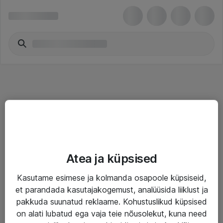
Teenused
Atea ja küpsised
IT taristu
Kasutame esimese ja kolmanda osapoole küpsiseid,
Haldusteenused
et parandada kasutajakogemust, analüüsida liiklust ja
Garantii
pakkuda suunatud reklaame. Kohustuslikud küpsised
on alati lubatud ega vaja teie nõusolekut, kuna need
Turva- ja nõrkvoolulahendused