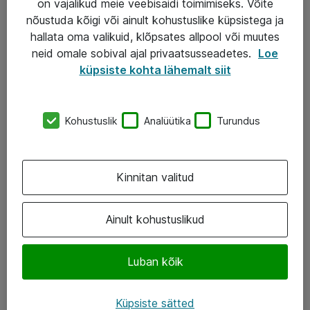
on vajalikud meie veebisaidi toimimiseks. Võite
nõustuda kõigi või ainult kohustuslike küpsistega ja
AS ATEA
hallata oma valikuid, klõpsates allpool või muutes
neid omale sobival ajal privaatsusseadetes.
Loe
+372 659 3591
küpsiste kohta lähemalt siit
eShop@atea.ee
Järvevana tee 7b, 10112 Tallinn
Kohustuslik
Analüütika
Turundus
Atea kontaktid
Kinnitan valitud
Jälgi meid
LinkedIn
Ainult kohustuslikud
Facebook
Luban kõik
Instagram
Twitter
Küpsiste sätted