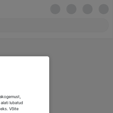
jakogemust,
alati lubatud
seks. Võite