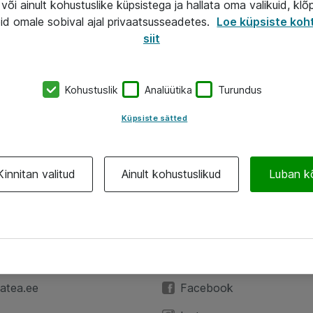
või ainult kohustuslike küpsistega ja hallata oma valikuid, klõ
id omale sobival ajal privaatsusseadetes.
Loe küpsiste koh
siit
Kohustuslik
Analüütika
Turundus
Küpsiste sätted
Kinnitan valitud
Ainult kohustuslikud
Luban k
A
Jälgi meid
59 3591
LinkedIn
atea.ee
Facebook