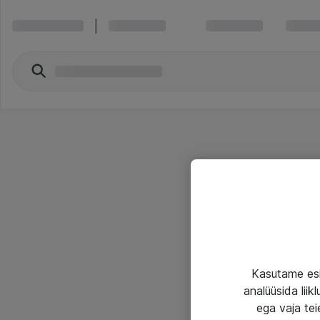
Kasutame esi
analüüsida lii
ega vaja tei