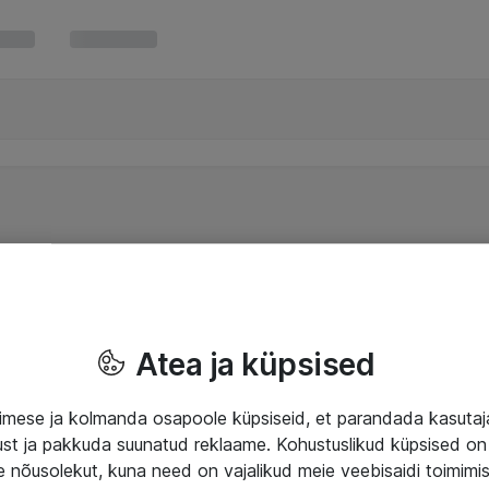
Atea ja küpsised
mese ja kolmanda osapoole küpsiseid, et parandada kasuta
klust ja pakkuda suunatud reklaame. Kohustuslikud küpsised on 
e nõusolekut, kuna need on vajalikud meie veebisaidi toimimi