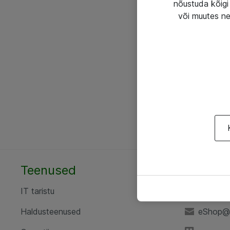
nõustuda kõigi 
või muutes ne
Teenused
AS ATE
IT taristu
+372 6
Haldusteenused
eShop@