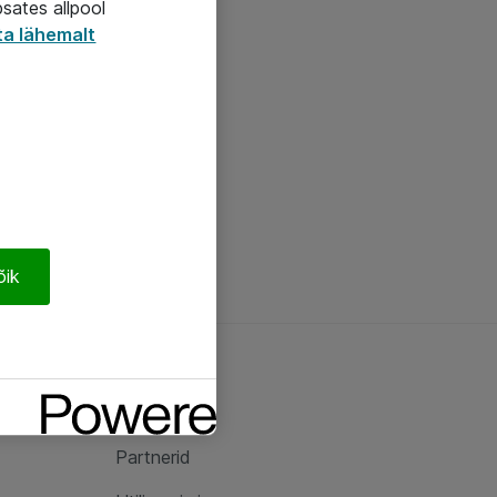
psates allpool
ta lähemalt
õik
Ateast
Ateast
Partnerid