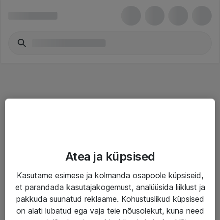
Teenused
Atea ja küpsised
IT taristu
Kasutame esimese ja kolmanda osapoole küpsiseid,
Haldusteenused
et parandada kasutajakogemust, analüüsida liiklust ja
Garantii
pakkuda suunatud reklaame. Kohustuslikud küpsised
on alati lubatud ega vaja teie nõusolekut, kuna need
Turva- ja nõrkvoolulahendused