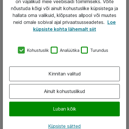
on vajalikud meie veebisaidi toimimiseks. Võite
nõustuda kõigi või ainult kohustuslike küpsistega ja
AS ATEA
hallata oma valikuid, klõpsates allpool või muutes
neid omale sobival ajal privaatsusseadetes.
Loe
+372 659 3591
küpsiste kohta lähemalt siit
eShop@atea.ee
Järvevana tee 7b, 10112 Tallinn
Kohustuslik
Analüütika
Turundus
Atea kontaktid
Kinnitan valitud
Jälgi meid
LinkedIn
Ainult kohustuslikud
Facebook
Luban kõik
Instagram
Twitter
Küpsiste sätted