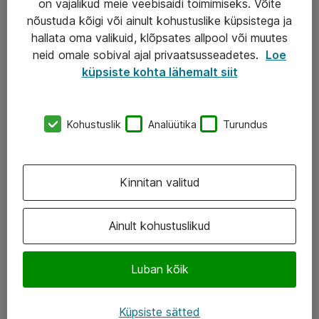
on vajalikud meie veebisaidi toimimiseks. Võite
nõustuda kõigi või ainult kohustuslike küpsistega ja
AS ATEA
hallata oma valikuid, klõpsates allpool või muutes
neid omale sobival ajal privaatsusseadetes.
Loe
+372 659 3591
küpsiste kohta lähemalt siit
eShop@atea.ee
Järvevana tee 7b, 10112 Tallinn
Kohustuslik
Analüütika
Turundus
Atea kontaktid
Kinnitan valitud
Jälgi meid
LinkedIn
Ainult kohustuslikud
Facebook
Luban kõik
Instagram
Twitter
Küpsiste sätted