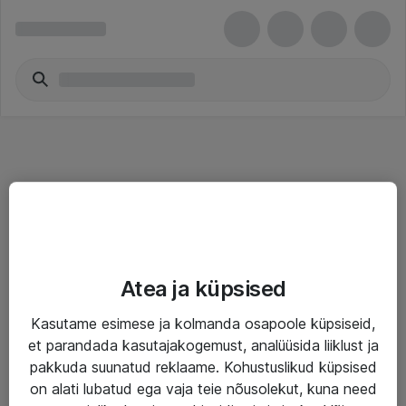
Teenused
Atea ja küpsised
IT taristu
Kasutame esimese ja kolmanda osapoole küpsiseid,
Haldusteenused
et parandada kasutajakogemust, analüüsida liiklust ja
Garantii
pakkuda suunatud reklaame. Kohustuslikud küpsised
on alati lubatud ega vaja teie nõusolekut, kuna need
Turva- ja nõrkvoolulahendused