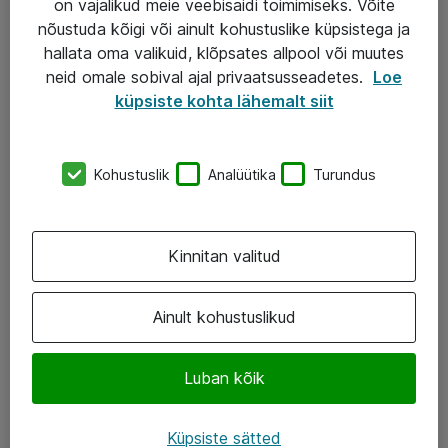
on vajalikud meie veebisaidi toimimiseks. Võite
nõustuda kõigi või ainult kohustuslike küpsistega ja
AS ATEA
hallata oma valikuid, klõpsates allpool või muutes
neid omale sobival ajal privaatsusseadetes.
Loe
+372 659 3591
küpsiste kohta lähemalt siit
eShop@atea.ee
Järvevana tee 7b, 10112 Tallinn
Kohustuslik
Analüütika
Turundus
Atea kontaktid
Kinnitan valitud
Jälgi meid
LinkedIn
Ainult kohustuslikud
Facebook
Luban kõik
Instagram
Twitter
Küpsiste sätted