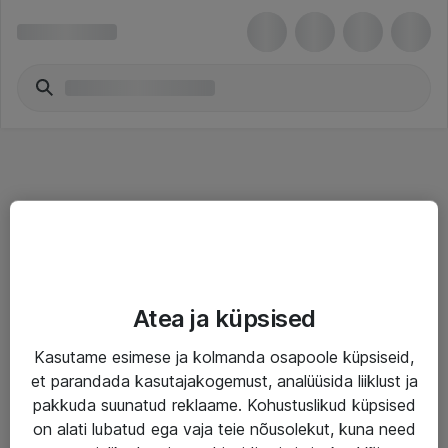
Teenused
Atea ja küpsised
IT taristu
Kasutame esimese ja kolmanda osapoole küpsiseid,
Haldusteenused
et parandada kasutajakogemust, analüüsida liiklust ja
Garantii
pakkuda suunatud reklaame. Kohustuslikud küpsised
on alati lubatud ega vaja teie nõusolekut, kuna need
Turva- ja nõrkvoolulahendused