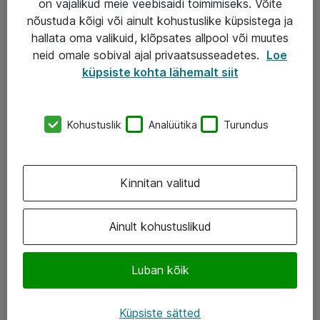
on vajalikud meie veebisaidi toimimiseks. Võite
nõustuda kõigi või ainult kohustuslike küpsistega ja
AS ATEA
hallata oma valikuid, klõpsates allpool või muutes
neid omale sobival ajal privaatsusseadetes.
Loe
+372 659 3591
küpsiste kohta lähemalt siit
eShop@atea.ee
Järvevana tee 7b, 10112 Tallinn
Kohustuslik
Analüütika
Turundus
Atea kontaktid
Kinnitan valitud
Jälgi meid
LinkedIn
Ainult kohustuslikud
Facebook
Luban kõik
Instagram
Twitter
Küpsiste sätted