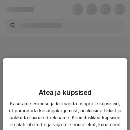
Teenused
Atea ja küpsised
IT taristu
Kasutame esimese ja kolmanda osapoole küpsiseid,
Haldusteenused
et parandada kasutajakogemust, analüüsida liiklust ja
Garantii
pakkuda suunatud reklaame. Kohustuslikud küpsised
on alati lubatud ega vaja teie nõusolekut, kuna need
Turva- ja nõrkvoolulahendused