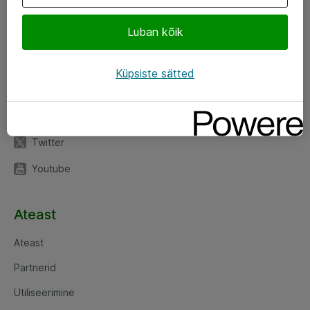
Luban kõik
Jälgi meid
LinkedIn
Küpsiste sätted
Facebook
Instagram
Twitter
Youtube
Ateast
Ateast
Partnerid
Utiliseerimine