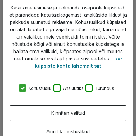
Kasutame esimese ja kolmanda osapoole küpsiseid,
et parandada kasutajakogemust, analüüsida liiklust ja
Teenused
pakkuda suunatud reklaame. Kohustuslikud küpsised
on alati lubatud ega vaja teie nõusolekut, kuna need
IT taristu
on vajalikud meie veebisaidi toimimiseks. Võite
Haldusteenused
nõustuda kõigi või ainult kohustuslike küpsistega ja
hallata oma valikuid, klõpsates allpool või muutes
Garantii
neid omale sobival ajal privaatsusseadetes.
Loe
Turva- ja nõrkvoolulahendused
küpsiste kohta lähemalt siit
AS ATEA
Kohustuslik
Analüütika
Turundus
+372 659 3591
eShop@atea.ee
Kinnitan valitud
Järvevana tee 7b, 10112 Tallinn
Ainult kohustuslikud
Atea kontaktid