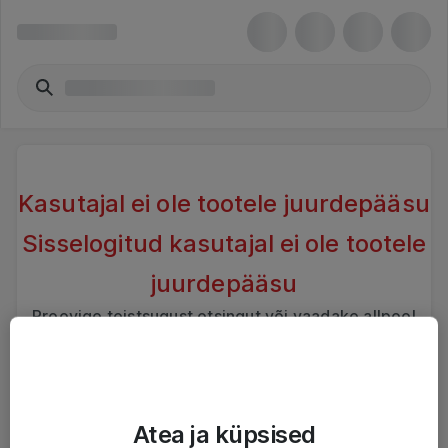
Kasutajal ei ole tootele juurdepääsu
Sisselogitud kasutajal ei ole tootele
juurdepääsu
Proovige teistsugust otsingut või vaadake allpool
sarnaseid tooteid
Atea ja küpsised