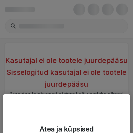
Kasutajal ei ole tootele juurdepääsu
Sisselogitud kasutajal ei ole tootele
juurdepääsu
Proovige teistsugust otsingut või vaadake allpool
sarnaseid tooteid
Atea ja küpsised