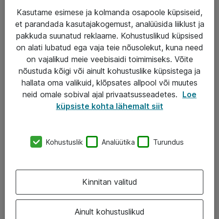
Kasutame esimese ja kolmanda osapoole küpsiseid,
et parandada kasutajakogemust, analüüsida liiklust ja
Teenused
pakkuda suunatud reklaame. Kohustuslikud küpsised
on alati lubatud ega vaja teie nõusolekut, kuna need
IT taristu
on vajalikud meie veebisaidi toimimiseks. Võite
Haldusteenused
nõustuda kõigi või ainult kohustuslike küpsistega ja
hallata oma valikuid, klõpsates allpool või muutes
Garantii
neid omale sobival ajal privaatsusseadetes.
Loe
Turva- ja nõrkvoolulahendused
küpsiste kohta lähemalt siit
AS ATEA
Kohustuslik
Analüütika
Turundus
+372 659 3591
eShop@atea.ee
Kinnitan valitud
Järvevana tee 7b, 10112 Tallinn
Ainult kohustuslikud
Atea kontaktid