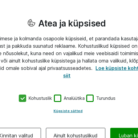
Atea ja küpsised
mese ja kolmanda osapoole küpsiseid, et parandada kasuta
klust ja pakkuda suunatud reklaame. Kohustuslikud küpsised on 
e nõusolekut, kuna need on vajalikud meie veebisaidi toimimi
või ainult kohustuslike küpsistega ja hallata oma valikuid, klõ
id omale sobival ajal privaatsusseadetes.
Loe küpsiste koh
siit
Kohustuslik
Analüütika
Turundus
Küpsiste sätted
Kinnitan valitud
Ainult kohustuslikud
Luban k