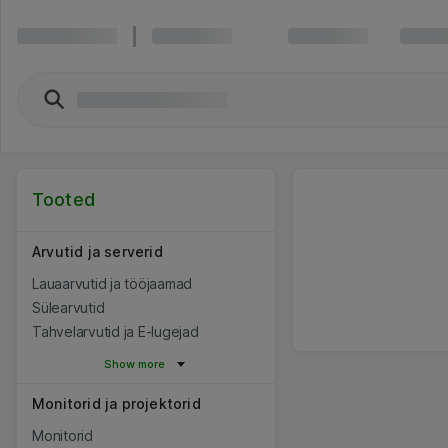
Tooted
Arvutid ja serverid
Lauaarvutid ja tööjaamad
Sülearvutid
Tahvelarvutid ja E-lugejad
Show more
Monitorid ja projektorid
Monitorid