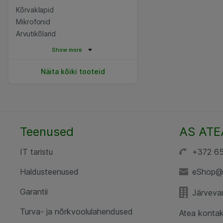
Kõrvaklapid
Mikrofonid
Arvutikõlarid
Show more
Näita kõiki tooteid
Teenused
AS ATE
IT taristu
+372 6
Haldusteenused
eShop@
Garantii
Järvevan
Turva- ja nõrkvoolulahendused
Atea kontak