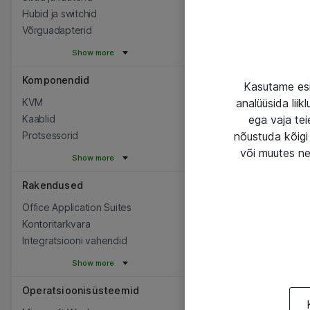
Hubid ja switchid
Võrguadapterid
Show more
Komponendid
Kasutame esi
KVM
analüüsida lii
Kaablid
ega vaja tei
Protsessorid
nõustuda kõigi 
või muutes ne
Show more
Rakendused
Office Application Suites
Kontoritarkvara
Integratsiooni vahendid
Show more
Operatsioonisüsteemid