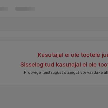
Kasutajal ei ole tootele 
Sisselogitud kasutajal ei ole to
Proovige teistsugust otsingut või vaadake al