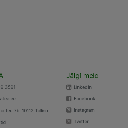
A
Jälgi meid
59 3591
LinkedIn
atea.ee
Facebook
Instagram
a tee 7b, 10112 Tallinn
Twitter
tid