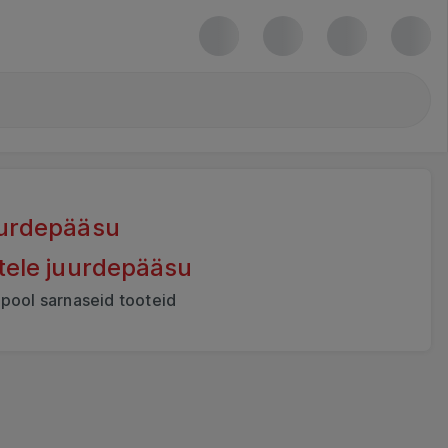
juurdepääsu
otele juurdepääsu
lpool sarnaseid tooteid