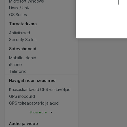
Microsoft Windows
Linux / Unix
OS Suites
Turvatarkvara
Antiviirused
Security Suites
Sidevahendid
Mobiiltelefonid
iPhone
Telefonid
Navigatsiooniseadmed
Kaasaskantavad GPS vastuvõtjad
GPS moodulid
GPS toiteadapterid ja akud
Show more
Audio ja video