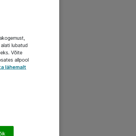
jakogemust,
alati lubatud
seks. Võite
psates allpool
ta lähemalt
õik