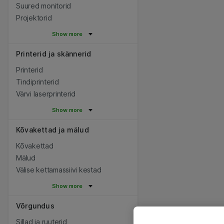
Suured monitorid
Projektorid
Show more
Printerid ja skännerid
Printerid
Tindiprinterid
Värvi laserprinterid
Show more
Kõvakettad ja mälud
Kõvakettad
Mälud
Välise kettamassiivi kestad
Show more
Võrgundus
Sillad ja ruuterid