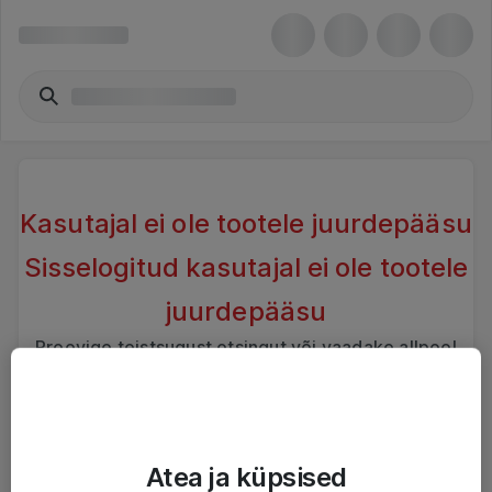
Kasutajal ei ole tootele juurdepääsu
Sisselogitud kasutajal ei ole tootele
juurdepääsu
Proovige teistsugust otsingut või vaadake allpool
sarnaseid tooteid
Atea ja küpsised