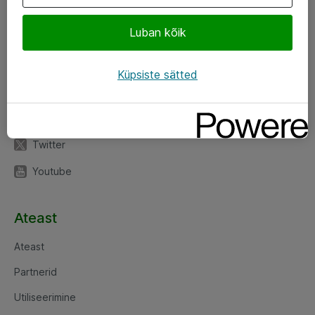
Luban kõik
Jälgi meid
LinkedIn
Küpsiste sätted
Facebook
Instagram
Twitter
Youtube
Ateast
Ateast
Partnerid
Utiliseerimine