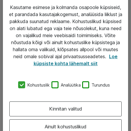
Kasutame esimese ja kolmanda osapoole küpsiseid,
et parandada kasutajakogemust, analüüsida liiklust ja
Teenused
pakkuda suunatud reklaame. Kohustuslikud küpsised
on alati lubatud ega vaja teie nõusolekut, kuna need
IT taristu
on vajalikud meie veebisaidi toimimiseks. Võite
Haldusteenused
nõustuda kõigi või ainult kohustuslike küpsistega ja
hallata oma valikuid, klõpsates allpool või muutes
Garantii
neid omale sobival ajal privaatsusseadetes.
Loe
Turva- ja nõrkvoolulahendused
küpsiste kohta lähemalt siit
AS ATEA
Kohustuslik
Analüütika
Turundus
+372 659 3591
eShop@atea.ee
Kinnitan valitud
Järvevana tee 7b, 10112 Tallinn
Ainult kohustuslikud
Atea kontaktid