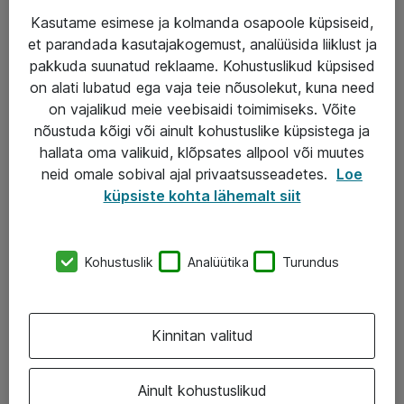
Kasutame esimese ja kolmanda osapoole küpsiseid,
et parandada kasutajakogemust, analüüsida liiklust ja
Teenused
pakkuda suunatud reklaame. Kohustuslikud küpsised
on alati lubatud ega vaja teie nõusolekut, kuna need
IT taristu
on vajalikud meie veebisaidi toimimiseks. Võite
Haldusteenused
nõustuda kõigi või ainult kohustuslike küpsistega ja
hallata oma valikuid, klõpsates allpool või muutes
Garantii
neid omale sobival ajal privaatsusseadetes.
Loe
Turva- ja nõrkvoolulahendused
küpsiste kohta lähemalt siit
AS ATEA
Kohustuslik
Analüütika
Turundus
+372 659 3591
eShop@atea.ee
Kinnitan valitud
Järvevana tee 7b, 10112 Tallinn
Ainult kohustuslikud
Atea kontaktid