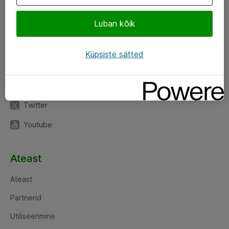
Luban kõik
Jälgi meid
LinkedIn
Küpsiste sätted
Facebook
Instagram
Twitter
Youtube
Ateast
Ateast
Partnerid
Utiliseerimine