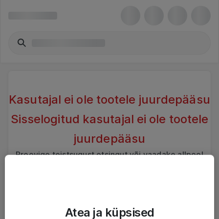
Kasutajal ei ole tootele juurdepääsu
Sisselogitud kasutajal ei ole tootele
juurdepääsu
Proovige teistsugust otsingut või vaadake allpool
sarnaseid tooteid
Atea ja küpsised