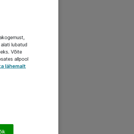
jakogemust,
alati lubatud
seks. Võite
psates allpool
ta lähemalt
õik