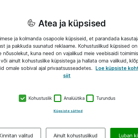
Atea ja küpsised
mese ja kolmanda osapoole küpsiseid, et parandada kasuta
klust ja pakkuda suunatud reklaame. Kohustuslikud küpsised on 
e nõusolekut, kuna need on vajalikud meie veebisaidi toimimi
või ainult kohustuslike küpsistega ja hallata oma valikuid, klõ
id omale sobival ajal privaatsusseadetes.
Loe küpsiste koh
siit
Kohustuslik
Analüütika
Turundus
Küpsiste sätted
Kinnitan valitud
Ainult kohustuslikud
Luban k