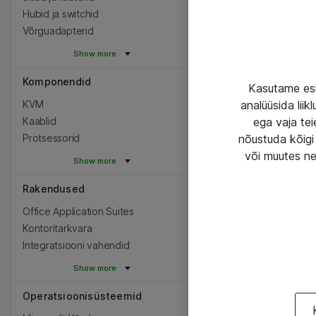
Hubid ja switchid
Võrguadapterid
Show more
Komponendid
Kasutame esi
KVM
analüüsida lii
Kaablid
ega vaja tei
Protsessorid
nõustuda kõigi 
või muutes ne
Show more
Rakendused
Office Application Suites
Kontoritarkvara
Integratsiooni vahendid
Show more
Operatsioonisüsteemid