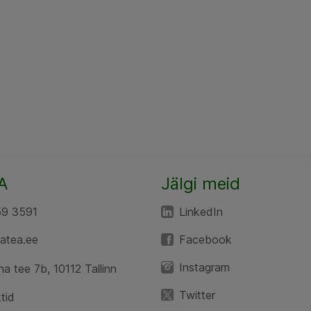
A
Jälgi meid
59 3591
LinkedIn
atea.ee
Facebook
Instagram
a tee 7b, 10112 Tallinn
Twitter
tid