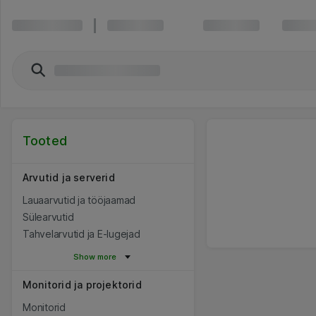
Tooted
Arvutid ja serverid
Lauaarvutid ja tööjaamad
Sülearvutid
Tahvelarvutid ja E-lugejad
Show more
Monitorid ja projektorid
Monitorid