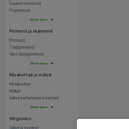
Suured monitorid
Projektorid
Show more
Printerid ja skännerid
Printerid
Tindiprinterid
Värvi laserprinterid
Show more
Kõvakettad ja mälud
Kõvakettad
Mälud
Välise kettamassiivi kestad
Show more
Võrgundus
Sillad ja ruuterid