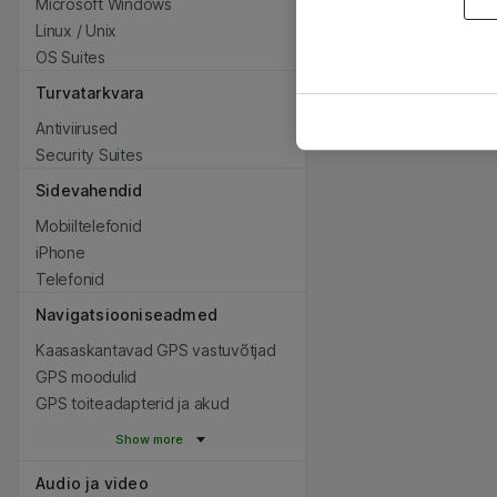
Microsoft Windows
Linux / Unix
OS Suites
Turvatarkvara
Antiviirused
Security Suites
Sidevahendid
Mobiiltelefonid
iPhone
Telefonid
Navigatsiooniseadmed
Kaasaskantavad GPS vastuvõtjad
GPS moodulid
GPS toiteadapterid ja akud
Show more
Audio ja video