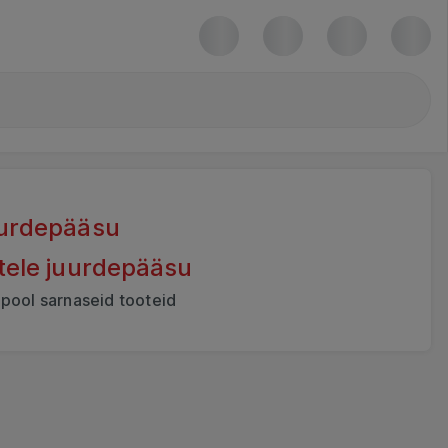
juurdepääsu
otele juurdepääsu
lpool sarnaseid tooteid