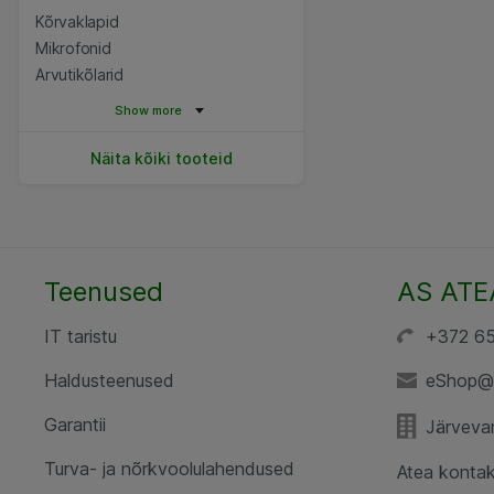
Kõrvaklapid
Mikrofonid
Arvutikõlarid
Show more
Näita kõiki tooteid
Teenused
AS ATE
IT taristu
+372 6
Haldusteenused
eShop@
Garantii
Järvevan
Turva- ja nõrkvoolulahendused
Atea kontak