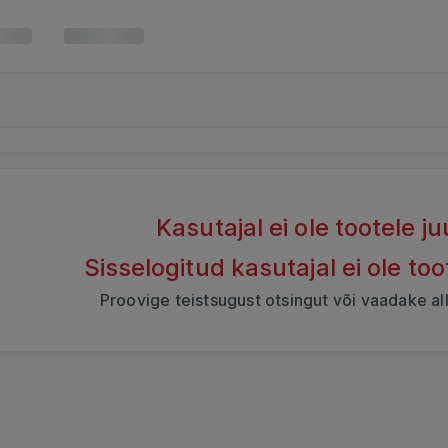
Kasutajal ei ole tootele 
Sisselogitud kasutajal ei ole to
Proovige teistsugust otsingut või vaadake al