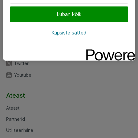
Luban kõik
Jälgi meid
LinkedIn
Küpsiste sätted
Facebook
Instagram
Twitter
Youtube
Ateast
Ateast
Partnerid
Utiliseerimine