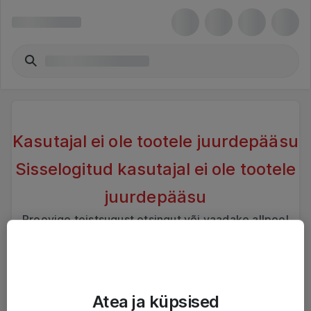
Kasutajal ei ole tootele juurdepääsu
Sisselogitud kasutajal ei ole tootele
juurdepääsu
Proovige teistsugust otsingut või vaadake allpool
sarnaseid tooteid
Atea ja küpsised