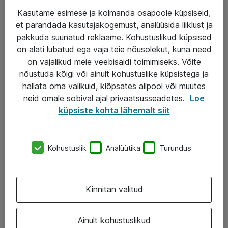
Kasutame esimese ja kolmanda osapoole küpsiseid,
et parandada kasutajakogemust, analüüsida liiklust ja
Teenused
pakkuda suunatud reklaame. Kohustuslikud küpsised
on alati lubatud ega vaja teie nõusolekut, kuna need
IT taristu
on vajalikud meie veebisaidi toimimiseks. Võite
Haldusteenused
nõustuda kõigi või ainult kohustuslike küpsistega ja
hallata oma valikuid, klõpsates allpool või muutes
Garantii
neid omale sobival ajal privaatsusseadetes.
Loe
Turva- ja nõrkvoolulahendused
küpsiste kohta lähemalt siit
AS ATEA
Kohustuslik
Analüütika
Turundus
+372 659 3591
eShop@atea.ee
Kinnitan valitud
Järvevana tee 7b, 10112 Tallinn
Ainult kohustuslikud
Atea kontaktid