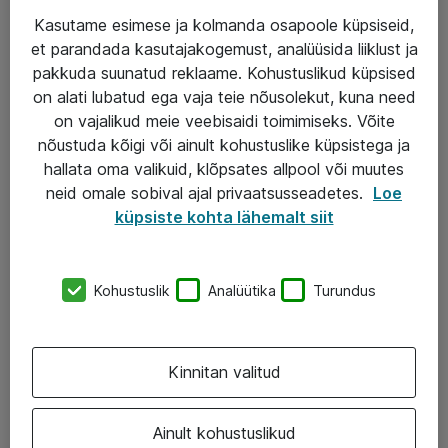
Kasutame esimese ja kolmanda osapoole küpsiseid,
et parandada kasutajakogemust, analüüsida liiklust ja
Teenused
pakkuda suunatud reklaame. Kohustuslikud küpsised
on alati lubatud ega vaja teie nõusolekut, kuna need
IT taristu
on vajalikud meie veebisaidi toimimiseks. Võite
Haldusteenused
nõustuda kõigi või ainult kohustuslike küpsistega ja
hallata oma valikuid, klõpsates allpool või muutes
Garantii
neid omale sobival ajal privaatsusseadetes.
Loe
Turva- ja nõrkvoolulahendused
küpsiste kohta lähemalt siit
AS ATEA
Kohustuslik
Analüütika
Turundus
+372 659 3591
eShop@atea.ee
Kinnitan valitud
Järvevana tee 7b, 10112 Tallinn
Ainult kohustuslikud
Atea kontaktid