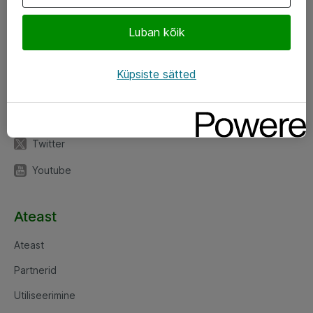
Luban kõik
Jälgi meid
LinkedIn
Küpsiste sätted
Facebook
Instagram
Twitter
Youtube
Ateast
Ateast
Partnerid
Utiliseerimine