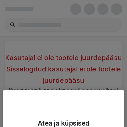
Kasutajal ei ole tootele juurdepääsu
Sisselogitud kasutajal ei ole tootele
juurdepääsu
Proovige teistsugust otsingut või vaadake allpool
sarnaseid tooteid
Atea ja küpsised