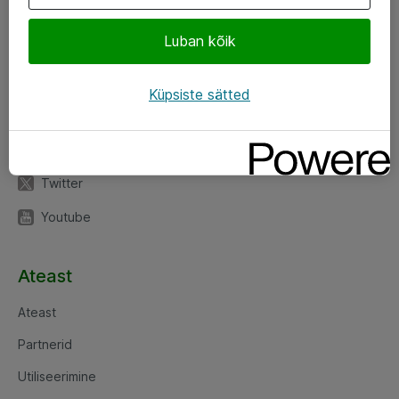
Luban kõik
Jälgi meid
LinkedIn
Küpsiste sätted
Facebook
Instagram
Twitter
Youtube
Ateast
Ateast
Partnerid
Utiliseerimine