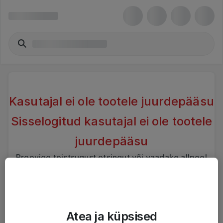
Kasutajal ei ole tootele juurdepääsu
Sisselogitud kasutajal ei ole tootele
juurdepääsu
Proovige teistsugust otsingut või vaadake allpool
sarnaseid tooteid
Atea ja küpsised