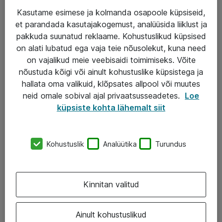
Kasutame esimese ja kolmanda osapoole küpsiseid,
et parandada kasutajakogemust, analüüsida liiklust ja
Teenused
pakkuda suunatud reklaame. Kohustuslikud küpsised
on alati lubatud ega vaja teie nõusolekut, kuna need
IT taristu
on vajalikud meie veebisaidi toimimiseks. Võite
Haldusteenused
nõustuda kõigi või ainult kohustuslike küpsistega ja
hallata oma valikuid, klõpsates allpool või muutes
Garantii
neid omale sobival ajal privaatsusseadetes.
Loe
Turva- ja nõrkvoolulahendused
küpsiste kohta lähemalt siit
AS ATEA
Kohustuslik
Analüütika
Turundus
+372 659 3591
eShop@atea.ee
Kinnitan valitud
Järvevana tee 7b, 10112 Tallinn
Ainult kohustuslikud
Atea kontaktid