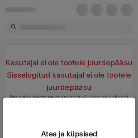
Kasutajal ei ole tootele juurdepääsu
Sisselogitud kasutajal ei ole tootele
juurdepääsu
Proovige teistsugust otsingut või vaadake allpool
sarnaseid tooteid
Atea ja küpsised