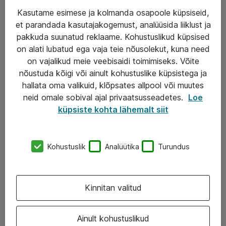
Kasutame esimese ja kolmanda osapoole küpsiseid,
et parandada kasutajakogemust, analüüsida liiklust ja
Teenused
pakkuda suunatud reklaame. Kohustuslikud küpsised
on alati lubatud ega vaja teie nõusolekut, kuna need
IT taristu
on vajalikud meie veebisaidi toimimiseks. Võite
Haldusteenused
nõustuda kõigi või ainult kohustuslike küpsistega ja
hallata oma valikuid, klõpsates allpool või muutes
Garantii
neid omale sobival ajal privaatsusseadetes.
Loe
Turva- ja nõrkvoolulahendused
küpsiste kohta lähemalt siit
AS ATEA
Kohustuslik
Analüütika
Turundus
+372 659 3591
eShop@atea.ee
Kinnitan valitud
Järvevana tee 7b, 10112 Tallinn
Ainult kohustuslikud
Atea kontaktid