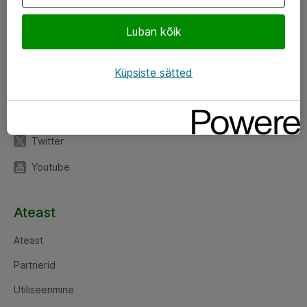
Luban kõik
Jälgi meid
LinkedIn
Küpsiste sätted
Facebook
Instagram
Twitter
Youtube
Ateast
Ateast
Partnerid
Utiliseerimine