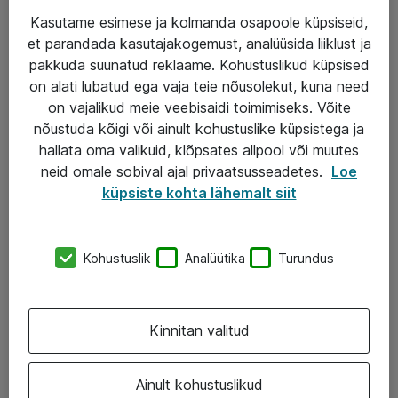
Kasutame esimese ja kolmanda osapoole küpsiseid,
et parandada kasutajakogemust, analüüsida liiklust ja
Teenused
pakkuda suunatud reklaame. Kohustuslikud küpsised
on alati lubatud ega vaja teie nõusolekut, kuna need
IT taristu
on vajalikud meie veebisaidi toimimiseks. Võite
Haldusteenused
nõustuda kõigi või ainult kohustuslike küpsistega ja
hallata oma valikuid, klõpsates allpool või muutes
Garantii
neid omale sobival ajal privaatsusseadetes.
Loe
Turva- ja nõrkvoolulahendused
küpsiste kohta lähemalt siit
AS ATEA
Kohustuslik
Analüütika
Turundus
+372 659 3591
eShop@atea.ee
Kinnitan valitud
Järvevana tee 7b, 10112 Tallinn
Ainult kohustuslikud
Atea kontaktid