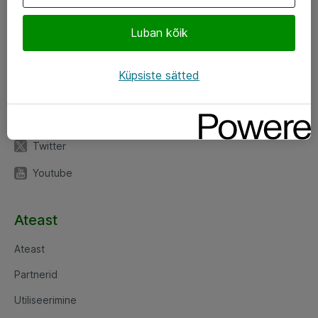
Luban kõik
Jälgi meid
LinkedIn
Küpsiste sätted
Facebook
Instagram
Twitter
Youtube
Ateast
Ateast
Partnerid
Utiliseerimine