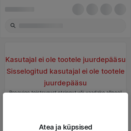
Kasutajal ei ole tootele juurdepääsu
Sisselogitud kasutajal ei ole tootele
juurdepääsu
Proovige teistsugust otsingut või vaadake allpool
sarnaseid tooteid
Atea ja küpsised