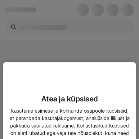
Teenused
Atea ja küpsised
IT taristu
Kasutame esimese ja kolmanda osapoole küpsiseid,
Haldusteenused
et parandada kasutajakogemust, analüüsida liiklust ja
Garantii
pakkuda suunatud reklaame. Kohustuslikud küpsised
on alati lubatud ega vaja teie nõusolekut, kuna need
Turva- ja nõrkvoolulahendused