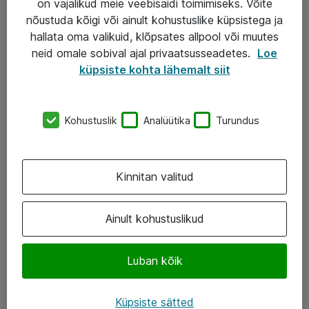
on vajalikud meie veebisaidi toimimiseks. Võite
nõustuda kõigi või ainult kohustuslike küpsistega ja
AS ATEA
hallata oma valikuid, klõpsates allpool või muutes
neid omale sobival ajal privaatsusseadetes.
Loe
+372 659 3591
küpsiste kohta lähemalt siit
eShop@atea.ee
Järvevana tee 7b, 10112 Tallinn
Kohustuslik
Analüütika
Turundus
Atea kontaktid
Kinnitan valitud
Jälgi meid
LinkedIn
Ainult kohustuslikud
Facebook
Luban kõik
Instagram
Twitter
Küpsiste sätted