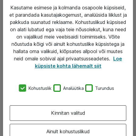
Kasutame esimese ja kolmanda osapoole küpsiseid,
et parandada kasutajakogemust, analüüsida liiklust ja
Teenused
pakkuda suunatud reklaame. Kohustuslikud küpsised
on alati lubatud ega vaja teie nõusolekut, kuna need
IT taristu
on vajalikud meie veebisaidi toimimiseks. Võite
Haldusteenused
nõustuda kõigi või ainult kohustuslike küpsistega ja
hallata oma valikuid, klõpsates allpool või muutes
Garantii
neid omale sobival ajal privaatsusseadetes.
Loe
Turva- ja nõrkvoolulahendused
küpsiste kohta lähemalt siit
AS ATEA
Kohustuslik
Analüütika
Turundus
+372 659 3591
eShop@atea.ee
Kinnitan valitud
Järvevana tee 7b, 10112 Tallinn
Ainult kohustuslikud
Atea kontaktid