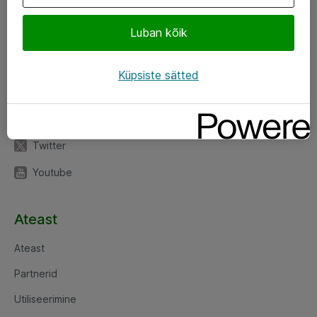
Luban kõik
Jälgi meid
LinkedIn
Küpsiste sätted
Facebook
Instagram
Twitter
Youtube
Ateast
Ateast
Partnerid
Utiliseerimine