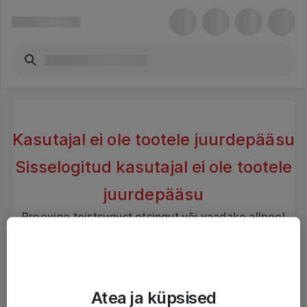
Kasutajal ei ole tootele juurdepääsu
Sisselogitud kasutajal ei ole tootele
juurdepääsu
Proovige teistsugust otsingut või vaadake allpool
sarnaseid tooteid
Atea ja küpsised