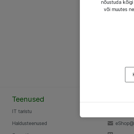
nõustuda kõigi 
või muutes ne
Teenused
AS ATE
IT taristu
+372 6
Haldusteenused
eShop@