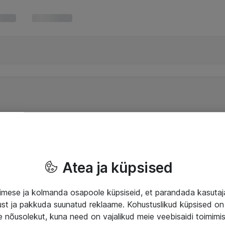
Atea ja küpsised
mese ja kolmanda osapoole küpsiseid, et parandada kasuta
klust ja pakkuda suunatud reklaame. Kohustuslikud küpsised on 
e nõusolekut, kuna need on vajalikud meie veebisaidi toimimi