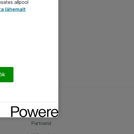
psates allpool
ta lähemalt
õik
Ateast
Ateast
Partnerid