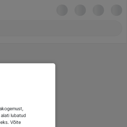
jakogemust,
alati lubatud
seks. Võite