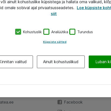
või ainult kohustuslike küpsistega ja hallata oma valikuid, klõ
id omale sobival ajal privaatsusseadetes.
Loe küpsiste koh
siit
Kohustuslik
Analüütika
Turundus
Küpsiste sätted
Kinnitan valitud
Ainult kohustuslikud
Luban k
A
Jälgi meid
59 3591
LinkedIn
atea.ee
Facebook