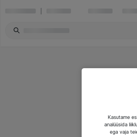
Kasutame esi
analüüsida lii
ega vaja tei