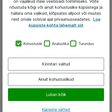
on vajalikud meie veebisaidi toimimiseks. Võite
nõustuda kõigi või ainult kohustuslike küpsistega ja
AS ATEA
hallata oma valikuid, klõpsates allpool või muutes
neid omale sobival ajal privaatsusseadetes.
Loe
+372 659 3591
küpsiste kohta lähemalt siit
eShop@atea.ee
Järvevana tee 7b, 10112 Tallinn
Kohustuslik
Analüütika
Turundus
Atea kontaktid
Kinnitan valitud
Jälgi meid
LinkedIn
Ainult kohustuslikud
Facebook
Luban kõik
Instagram
Twitter
Küpsiste sätted