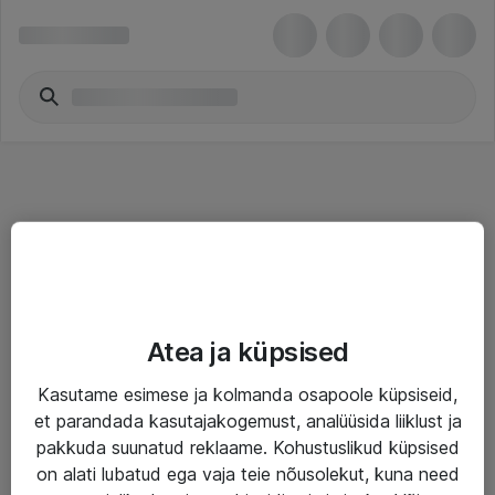
Teenused
Atea ja küpsised
IT taristu
Kasutame esimese ja kolmanda osapoole küpsiseid,
Haldusteenused
et parandada kasutajakogemust, analüüsida liiklust ja
Garantii
pakkuda suunatud reklaame. Kohustuslikud küpsised
on alati lubatud ega vaja teie nõusolekut, kuna need
Turva- ja nõrkvoolulahendused