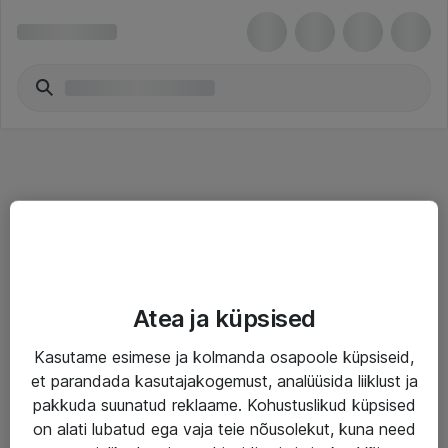
Teenused
Atea ja küpsised
IT taristu
Kasutame esimese ja kolmanda osapoole küpsiseid,
Haldusteenused
et parandada kasutajakogemust, analüüsida liiklust ja
Garantii
pakkuda suunatud reklaame. Kohustuslikud küpsised
on alati lubatud ega vaja teie nõusolekut, kuna need
Turva- ja nõrkvoolulahendused