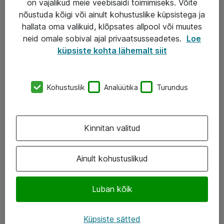
on vajalikud meie veebisaidi toimimiseks. Võite
nõustuda kõigi või ainult kohustuslike küpsistega ja
AS ATEA
hallata oma valikuid, klõpsates allpool või muutes
neid omale sobival ajal privaatsusseadetes.
Loe
+372 659 3591
küpsiste kohta lähemalt siit
eShop@atea.ee
Järvevana tee 7b, 10112 Tallinn
Kohustuslik
Analüütika
Turundus
Atea kontaktid
Kinnitan valitud
Jälgi meid
LinkedIn
Ainult kohustuslikud
Facebook
Luban kõik
Instagram
Twitter
Küpsiste sätted