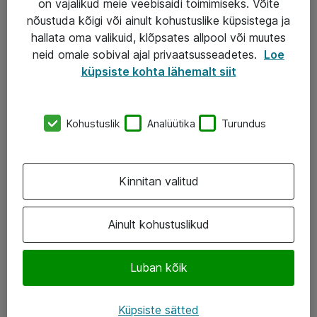
on vajalikud meie veebisaidi toimimiseks. Võite
nõustuda kõigi või ainult kohustuslike küpsistega ja
AS ATEA
hallata oma valikuid, klõpsates allpool või muutes
neid omale sobival ajal privaatsusseadetes.
Loe
+372 659 3591
küpsiste kohta lähemalt siit
eShop@atea.ee
Järvevana tee 7b, 10112 Tallinn
Kohustuslik
Analüütika
Turundus
Atea kontaktid
Kinnitan valitud
Jälgi meid
LinkedIn
Ainult kohustuslikud
Facebook
Luban kõik
Instagram
Twitter
Küpsiste sätted