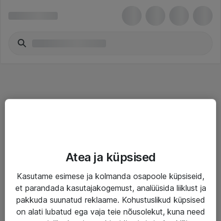
Teenused
Atea ja küpsised
IT taristu
Kasutame esimese ja kolmanda osapoole küpsiseid,
Haldusteenused
et parandada kasutajakogemust, analüüsida liiklust ja
Garantii
pakkuda suunatud reklaame. Kohustuslikud küpsised
on alati lubatud ega vaja teie nõusolekut, kuna need
Turva- ja nõrkvoolulahendused