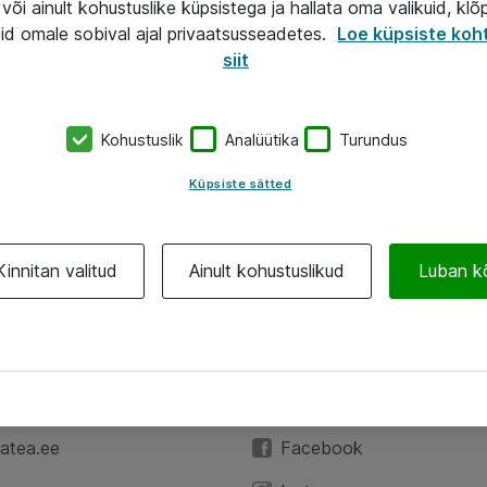
või ainult kohustuslike küpsistega ja hallata oma valikuid, klõ
id omale sobival ajal privaatsusseadetes.
Loe küpsiste koh
siit
Kohustuslik
Analüütika
Turundus
Küpsiste sätted
Kinnitan valitud
Ainult kohustuslikud
Luban k
A
Jälgi meid
59 3591
LinkedIn
atea.ee
Facebook