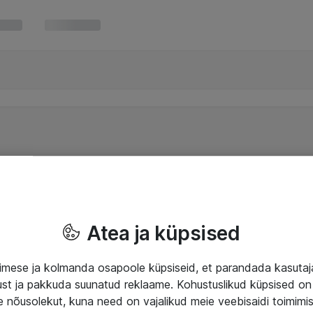
Atea ja küpsised
mese ja kolmanda osapoole küpsiseid, et parandada kasuta
klust ja pakkuda suunatud reklaame. Kohustuslikud küpsised on 
e nõusolekut, kuna need on vajalikud meie veebisaidi toimimi