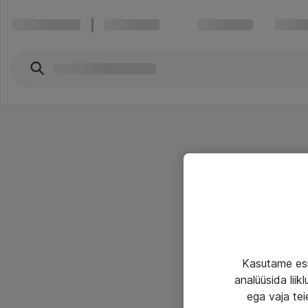
Kasutame esi
analüüsida lii
ega vaja tei