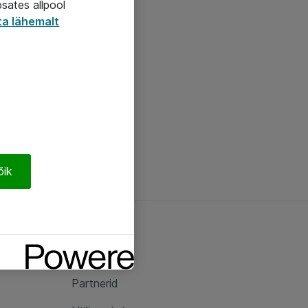
psates allpool
ta lähemalt
õik
Ateast
Ateast
Partnerid