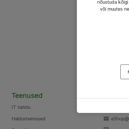
nõustuda kõigi 
või muutes ne
Teenused
AS ATE
IT taristu
+372 6
Haldusteenused
eShop@