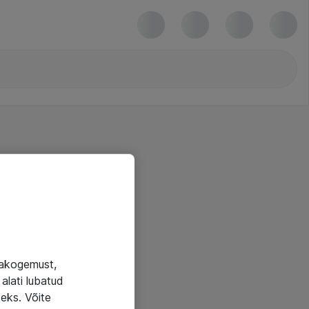
jakogemust,
alati lubatud
seks. Võite