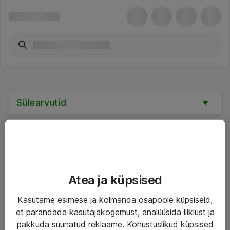
Sülearvutid
Teenused
Atea ja küpsised
IT taristu
Kasutame esimese ja kolmanda osapoole küpsiseid,
et parandada kasutajakogemust, analüüsida liiklust ja
Haldusteenused
pakkuda suunatud reklaame. Kohustuslikud küpsised