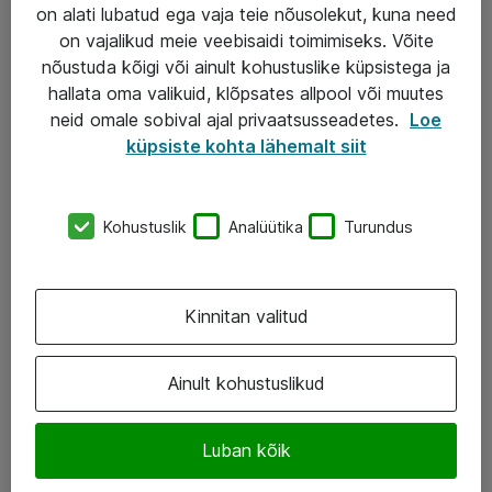
Garantii
on alati lubatud ega vaja teie nõusolekut, kuna need
on vajalikud meie veebisaidi toimimiseks. Võite
Turva- ja nõrkvoolulahendused
nõustuda kõigi või ainult kohustuslike küpsistega ja
hallata oma valikuid, klõpsates allpool või muutes
AS ATEA
neid omale sobival ajal privaatsusseadetes.
Loe
küpsiste kohta lähemalt siit
+372 659 3591
eShop@atea.ee
Kohustuslik
Analüütika
Turundus
Järvevana tee 7b, 10112 Tallinn
Atea kontaktid
Kinnitan valitud
Jälgi meid
Ainult kohustuslikud
LinkedIn
Luban kõik
Facebook
Instagram