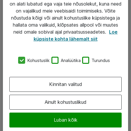
Garantii
on alati lubatud ega vaja teie nõusolekut, kuna need
on vajalikud meie veebisaidi toimimiseks. Võite
Turva- ja nõrkvoolulahendused
nõustuda kõigi või ainult kohustuslike küpsistega ja
hallata oma valikuid, klõpsates allpool või muutes
AS ATEA
neid omale sobival ajal privaatsusseadetes.
Loe
küpsiste kohta lähemalt siit
+372 659 3591
eShop@atea.ee
Kohustuslik
Analüütika
Turundus
Järvevana tee 7b, 10112 Tallinn
Atea kontaktid
Kinnitan valitud
Jälgi meid
Ainult kohustuslikud
LinkedIn
Luban kõik
Facebook
Instagram