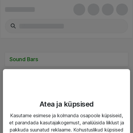
Sound Bars
Teenused
Atea ja küpsised
IT taristu
Kasutame esimese ja kolmanda osapoole küpsiseid,
et parandada kasutajakogemust, analüüsida liiklust ja
Haldusteenused
pakkuda suunatud reklaame. Kohustuslikud küpsised