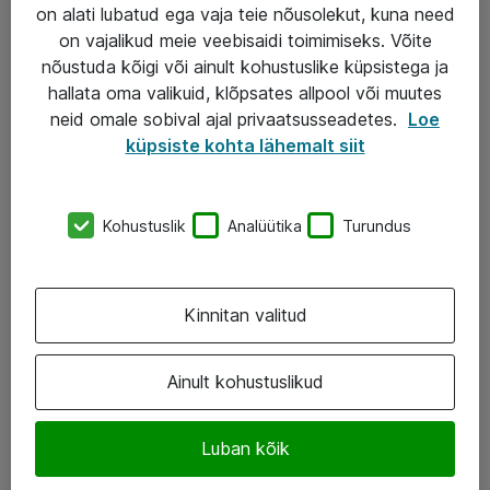
Garantii
on alati lubatud ega vaja teie nõusolekut, kuna need
on vajalikud meie veebisaidi toimimiseks. Võite
Turva- ja nõrkvoolulahendused
nõustuda kõigi või ainult kohustuslike küpsistega ja
hallata oma valikuid, klõpsates allpool või muutes
AS ATEA
neid omale sobival ajal privaatsusseadetes.
Loe
küpsiste kohta lähemalt siit
+372 659 3591
eShop@atea.ee
Kohustuslik
Analüütika
Turundus
Järvevana tee 7b, 10112 Tallinn
Atea kontaktid
Kinnitan valitud
Jälgi meid
Ainult kohustuslikud
LinkedIn
Luban kõik
Facebook
Instagram