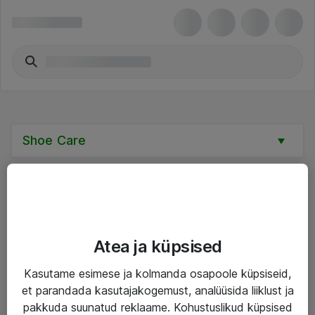
Shoe Care
Teenused
Atea ja küpsised
IT taristu
Kasutame esimese ja kolmanda osapoole küpsiseid,
et parandada kasutajakogemust, analüüsida liiklust ja
Haldusteenused
pakkuda suunatud reklaame. Kohustuslikud küpsised