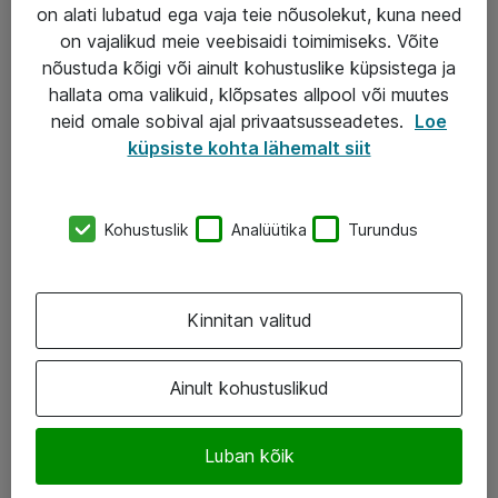
Garantii
on alati lubatud ega vaja teie nõusolekut, kuna need
on vajalikud meie veebisaidi toimimiseks. Võite
Turva- ja nõrkvoolulahendused
nõustuda kõigi või ainult kohustuslike küpsistega ja
hallata oma valikuid, klõpsates allpool või muutes
AS ATEA
neid omale sobival ajal privaatsusseadetes.
Loe
küpsiste kohta lähemalt siit
+372 659 3591
eShop@atea.ee
Kohustuslik
Analüütika
Turundus
Järvevana tee 7b, 10112 Tallinn
Atea kontaktid
Kinnitan valitud
Jälgi meid
Ainult kohustuslikud
LinkedIn
Luban kõik
Facebook
Instagram