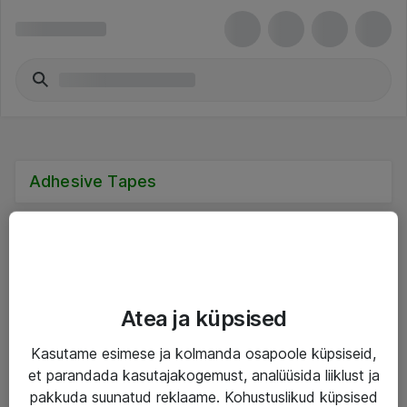
Adhesive Tapes
Teenused
Atea ja küpsised
IT taristu
Kasutame esimese ja kolmanda osapoole küpsiseid,
et parandada kasutajakogemust, analüüsida liiklust ja
Haldusteenused
pakkuda suunatud reklaame. Kohustuslikud küpsised