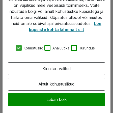
Turva- ja nõrkvoolulahendused
on vajalikud meie veebisaidi toimimiseks. Võite
nõustuda kõigi või ainult kohustuslike küpsistega ja
hallata oma valikuid, klõpsates allpool või muutes
AS ATEA
neid omale sobival ajal privaatsusseadetes.
Loe
küpsiste kohta lähemalt siit
+372 659 3591
eShop@atea.ee
Kohustuslik
Analüütika
Turundus
Järvevana tee 7b, 10112 Tallinn
Atea kontaktid
Kinnitan valitud
Jälgi meid
Ainult kohustuslikud
LinkedIn
Facebook
Luban kõik
Instagram