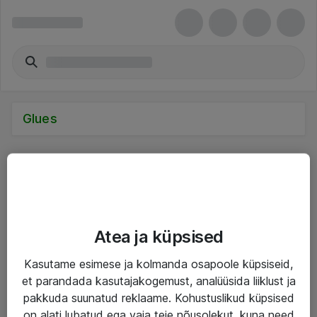
Glues
Teenused
Atea ja küpsised
IT taristu
Kasutame esimese ja kolmanda osapoole küpsiseid,
Haldusteenused
et parandada kasutajakogemust, analüüsida liiklust ja
pakkuda suunatud reklaame. Kohustuslikud küpsised
Garantii
on alati lubatud ega vaja teie nõusolekut, kuna need