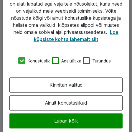
Garantii
on alati lubatud ega vaja teie nõusolekut, kuna need
on vajalikud meie veebisaidi toimimiseks. Võite
Turva- ja nõrkvoolulahendused
nõustuda kõigi või ainult kohustuslike küpsistega ja
hallata oma valikuid, klõpsates allpool või muutes
AS ATEA
neid omale sobival ajal privaatsusseadetes.
Loe
küpsiste kohta lähemalt siit
+372 659 3591
eShop@atea.ee
Kohustuslik
Analüütika
Turundus
Järvevana tee 7b, 10112 Tallinn
Atea kontaktid
Kinnitan valitud
Jälgi meid
Ainult kohustuslikud
LinkedIn
Luban kõik
Facebook
Instagram