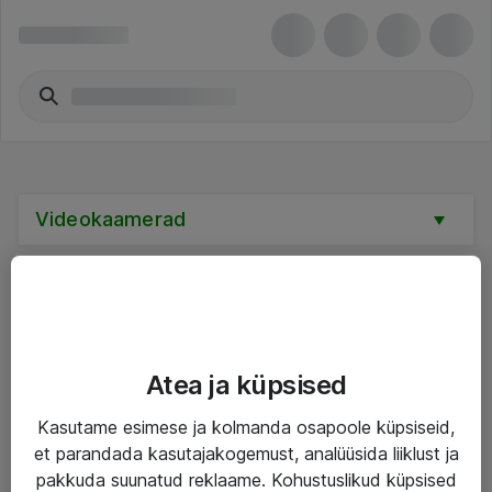
Videokaamerad
Teenused
Atea ja küpsised
IT taristu
Kasutame esimese ja kolmanda osapoole küpsiseid,
et parandada kasutajakogemust, analüüsida liiklust ja
Haldusteenused
pakkuda suunatud reklaame. Kohustuslikud küpsised