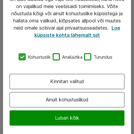
Turva- ja nõrkvoolulahendused
on vajalikud meie veebisaidi toimimiseks. Võite
nõustuda kõigi või ainult kohustuslike küpsistega ja
hallata oma valikuid, klõpsates allpool või muutes
AS ATEA
neid omale sobival ajal privaatsusseadetes.
Loe
küpsiste kohta lähemalt siit
+372 659 3591
eShop@atea.ee
Kohustuslik
Analüütika
Turundus
Järvevana tee 7b, 10112 Tallinn
Atea kontaktid
Kinnitan valitud
Jälgi meid
Ainult kohustuslikud
LinkedIn
Facebook
Luban kõik
Instagram