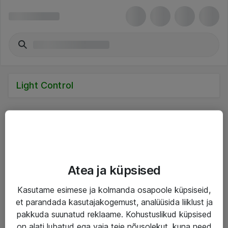
Light Control
Teenused
Atea ja küpsised
IT taristu
Kasutame esimese ja kolmanda osapoole küpsiseid,
Haldusteenused
et parandada kasutajakogemust, analüüsida liiklust ja
pakkuda suunatud reklaame. Kohustuslikud küpsised
Garantii
on alati lubatud ega vaja teie nõusolekut, kuna need