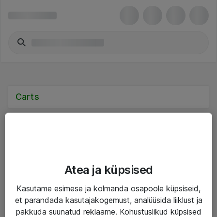
Carts
Teenused
Atea ja küpsised
IT taristu
Kasutame esimese ja kolmanda osapoole küpsiseid,
et parandada kasutajakogemust, analüüsida liiklust ja
Haldusteenused
pakkuda suunatud reklaame. Kohustuslikud küpsised