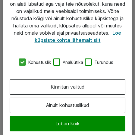
Garantii
on alati lubatud ega vaja teie nõusolekut, kuna need
on vajalikud meie veebisaidi toimimiseks. Võite
Turva- ja nõrkvoolulahendused
nõustuda kõigi või ainult kohustuslike küpsistega ja
hallata oma valikuid, klõpsates allpool või muutes
AS ATEA
neid omale sobival ajal privaatsusseadetes.
Loe
küpsiste kohta lähemalt siit
+372 659 3591
eShop@atea.ee
Kohustuslik
Analüütika
Turundus
Järvevana tee 7b, 10112 Tallinn
Atea kontaktid
Kinnitan valitud
Jälgi meid
Ainult kohustuslikud
LinkedIn
Luban kõik
Facebook
Instagram