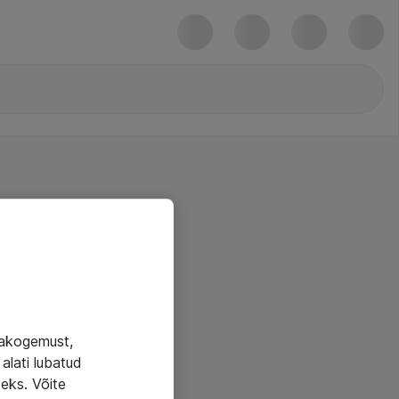
jakogemust,
alati lubatud
seks. Võite