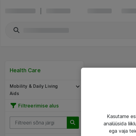
Health Care
Mobility & Daily Living
Aids
Filtreerimise alus
Kasutame esi
analüüsida lii
ega vaja tei