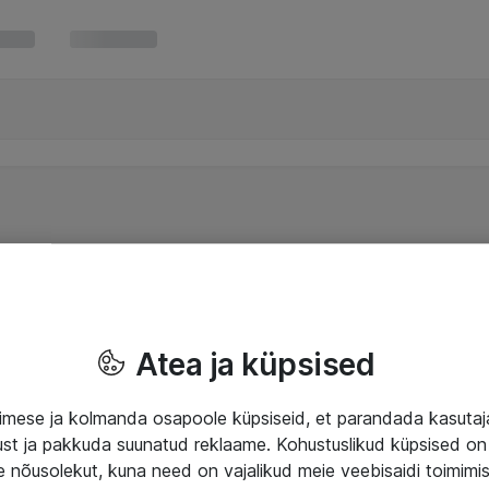
Atea ja küpsised
mese ja kolmanda osapoole küpsiseid, et parandada kasuta
klust ja pakkuda suunatud reklaame. Kohustuslikud küpsised on 
e nõusolekut, kuna need on vajalikud meie veebisaidi toimimi