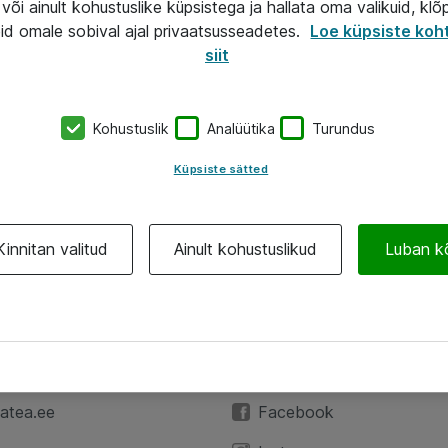
või ainult kohustuslike küpsistega ja hallata oma valikuid, klõ
id omale sobival ajal privaatsusseadetes.
Loe küpsiste koh
siit
Kohustuslik
Analüütika
Turundus
Küpsiste sätted
Kinnitan valitud
Ainult kohustuslikud
Luban k
A
Jälgi meid
59 3591
LinkedIn
atea.ee
Facebook