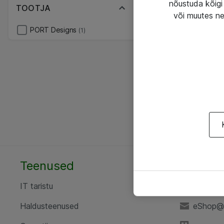
nõustuda kõigi 
TOOTJA
või muutes ne
PORT Designs
(1)
Teenused
AS ATE
IT taristu
+372 6
Haldusteenused
eShop@