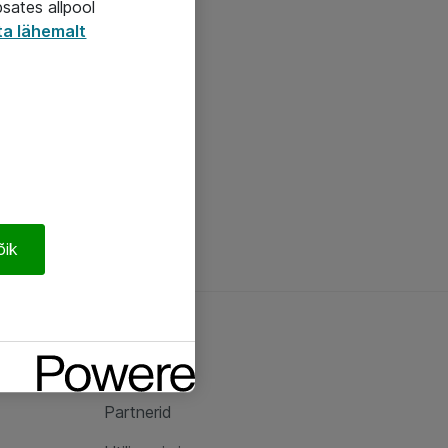
psates allpool
ta lähemalt
õik
Ateast
Ateast
Partnerid