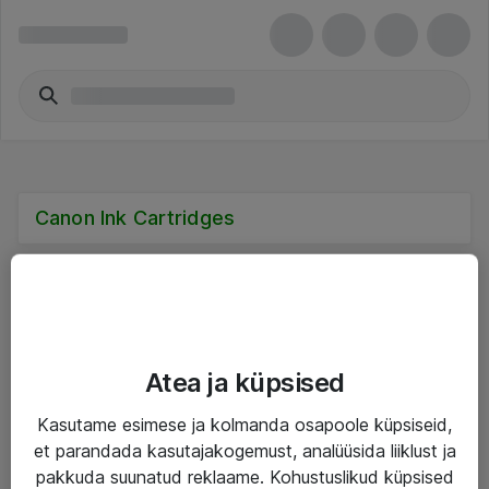
Canon Ink Cartridges
Teenused
Atea ja küpsised
IT taristu
Kasutame esimese ja kolmanda osapoole küpsiseid,
et parandada kasutajakogemust, analüüsida liiklust ja
Haldusteenused
pakkuda suunatud reklaame. Kohustuslikud küpsised