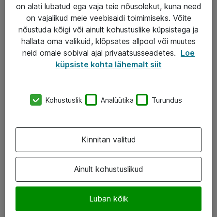
Garantii
on alati lubatud ega vaja teie nõusolekut, kuna need
on vajalikud meie veebisaidi toimimiseks. Võite
Turva- ja nõrkvoolulahendused
nõustuda kõigi või ainult kohustuslike küpsistega ja
hallata oma valikuid, klõpsates allpool või muutes
AS ATEA
neid omale sobival ajal privaatsusseadetes.
Loe
küpsiste kohta lähemalt siit
+372 659 3591
eShop@atea.ee
Kohustuslik
Analüütika
Turundus
Järvevana tee 7b, 10112 Tallinn
Atea kontaktid
Kinnitan valitud
Jälgi meid
Ainult kohustuslikud
LinkedIn
Luban kõik
Facebook
Instagram