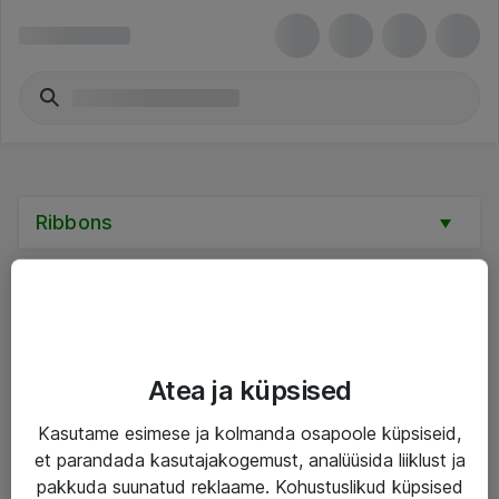
Ribbons
Teenused
Atea ja küpsised
IT taristu
Kasutame esimese ja kolmanda osapoole küpsiseid,
et parandada kasutajakogemust, analüüsida liiklust ja
Haldusteenused
pakkuda suunatud reklaame. Kohustuslikud küpsised