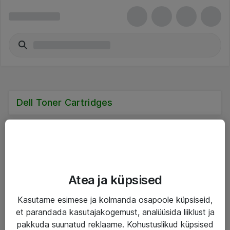
Dell Toner Cartridges
Teenused
Atea ja küpsised
IT taristu
Kasutame esimese ja kolmanda osapoole küpsiseid,
et parandada kasutajakogemust, analüüsida liiklust ja
Haldusteenused
pakkuda suunatud reklaame. Kohustuslikud küpsised