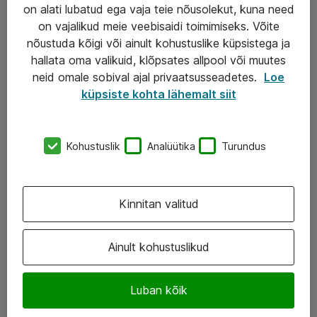
Garantii
on alati lubatud ega vaja teie nõusolekut, kuna need
on vajalikud meie veebisaidi toimimiseks. Võite
Turva- ja nõrkvoolulahendused
nõustuda kõigi või ainult kohustuslike küpsistega ja
hallata oma valikuid, klõpsates allpool või muutes
AS ATEA
neid omale sobival ajal privaatsusseadetes.
Loe
küpsiste kohta lähemalt siit
+372 659 3591
eShop@atea.ee
Kohustuslik
Analüütika
Turundus
Järvevana tee 7b, 10112 Tallinn
Atea kontaktid
Kinnitan valitud
Jälgi meid
Ainult kohustuslikud
LinkedIn
Luban kõik
Facebook
Instagram