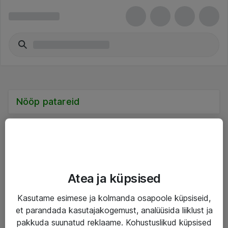
Nööp patareid
Teenused
Atea ja küpsised
IT taristu
Kasutame esimese ja kolmanda osapoole küpsiseid,
et parandada kasutajakogemust, analüüsida liiklust ja
Haldusteenused
pakkuda suunatud reklaame. Kohustuslikud küpsised