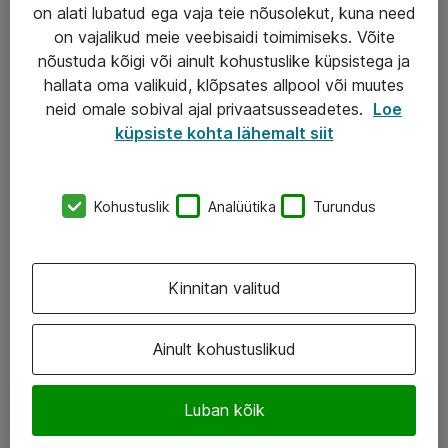
Garantii
on alati lubatud ega vaja teie nõusolekut, kuna need
on vajalikud meie veebisaidi toimimiseks. Võite
Turva- ja nõrkvoolulahendused
nõustuda kõigi või ainult kohustuslike küpsistega ja
hallata oma valikuid, klõpsates allpool või muutes
AS ATEA
neid omale sobival ajal privaatsusseadetes.
Loe
küpsiste kohta lähemalt siit
+372 659 3591
eShop@atea.ee
Kohustuslik
Analüütika
Turundus
Järvevana tee 7b, 10112 Tallinn
Atea kontaktid
Kinnitan valitud
Jälgi meid
Ainult kohustuslikud
LinkedIn
Luban kõik
Facebook
Instagram