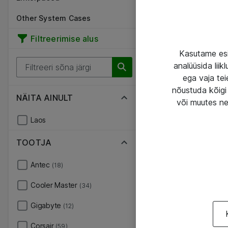
Other System Cases
Filtreerimise alus
Kasutame esi
analüüsida lii
ega vaja tei
nõustuda kõigi 
NÄITA AINULT
või muutes ne
Laos
TOOTJA
Antec
(18)
Cooler Master
(34)
Gigabyte
(12)
Corsair
(59)