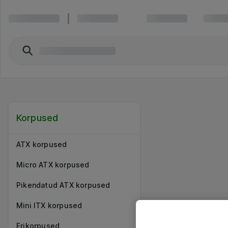
Korpused
ATX korpused
Micro ATX korpused
Pikendatud ATX korpused
Mini ITX korpused
Erikorpused