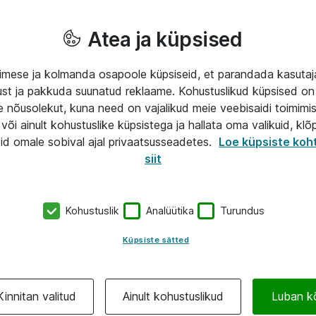
Atea ja küpsised
mese ja kolmanda osapoole küpsiseid, et parandada kasuta
klust ja pakkuda suunatud reklaame. Kohustuslikud küpsised on 
e nõusolekut, kuna need on vajalikud meie veebisaidi toimimi
või ainult kohustuslike küpsistega ja hallata oma valikuid, klõ
id omale sobival ajal privaatsusseadetes.
Loe küpsiste koh
siit
Kohustuslik
Analüütika
Turundus
Küpsiste sätted
Kinnitan valitud
Ainult kohustuslikud
Luban k