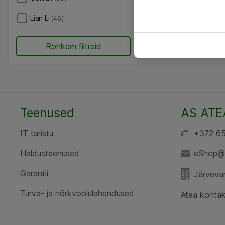
Lian Li
(46)
Rohkem filtreid
Teenused
AS ATE
IT taristu
+372 6
Haldusteenused
eShop@
Garantii
Järvevan
Turva- ja nõrkvoolulahendused
Atea kontak