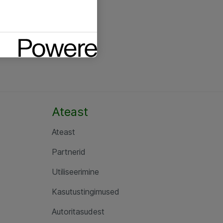
Ateast
Ateast
Partnerid
Utiliseerimine
Kasutustingimused
Autoritasudest