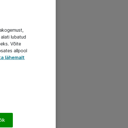
jakogemust,
alati lubatud
seks. Võite
psates allpool
ta lähemalt
õik