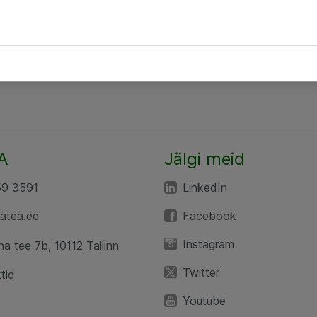
A
Jälgi meid
59 3591
LinkedIn
atea.ee
Facebook
Instagram
a tee 7b, 10112 Tallinn
Twitter
tid
Youtube