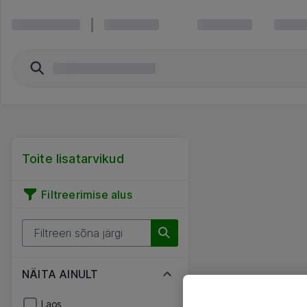
Toite lisatarvikud
Filtreerimise alus
NÄITA AINULT
Laos