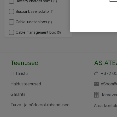
Battery charger shims
(1)
Busbar base isolator
(1)
Cable junction box
(1)
Cable management box
(5)
Teenused
AS ATE
IT taristu
+372 6
Haldusteenused
eShop@
Garantii
Järvevan
Turva- ja nõrkvoolulahendused
Atea kontak