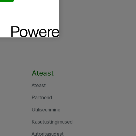
Ateast
Ateast
Partnerid
Utiliseerimine
Kasutustingimused
Autoritasudest