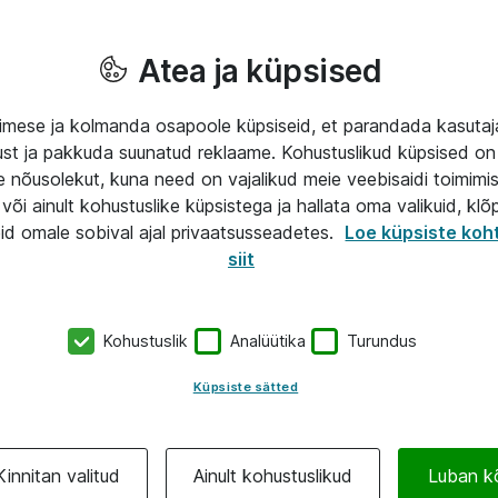
Atea ja küpsised
mese ja kolmanda osapoole küpsiseid, et parandada kasuta
klust ja pakkuda suunatud reklaame. Kohustuslikud küpsised on 
e nõusolekut, kuna need on vajalikud meie veebisaidi toimimi
või ainult kohustuslike küpsistega ja hallata oma valikuid, klõ
id omale sobival ajal privaatsusseadetes.
Loe küpsiste koh
siit
Kohustuslik
Analüütika
Turundus
Küpsiste sätted
Kinnitan valitud
Ainult kohustuslikud
Luban k