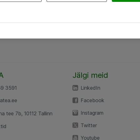
A
Jälgi meid
59 3591
LinkedIn
atea.ee
Facebook
Instagram
a tee 7b, 10112 Tallinn
Twitter
tid
Youtube