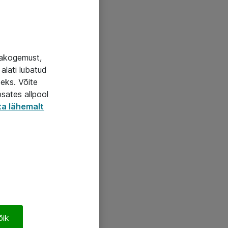
jakogemust,
alati lubatud
seks. Võite
psates allpool
ta lähemalt
õik