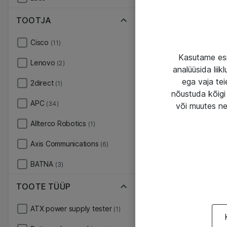
TOOTJA
Cisco
(11)
Kasutame esi
Lenovo
(2)
analüüsida lii
ega vaja tei
2direct
(1)
nõustuda kõigi 
APC
(34)
või muutes ne
Allterco Robotics
(1)
Axis Communications
(6)
BATNA
(3)
TOOTE TÜÜP
ATX power supply tester
(1)